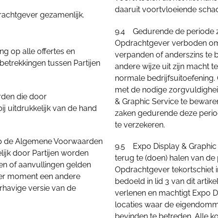
daaruit voortvloeiende schad
rachtgever gezamenlijk.
9.4 Gedurende de periode zoal
Opdrachtgever verboden om 
 op alle offertes en
verpanden of anderszins te b
etrekkingen tussen Partijen
andere wijze uit zijn macht t
normale bedrijfsuitoefening.
met de nodige zorgvuldighe
rden die door
& Graphic Service te bewaren
 uitdrukkelijk van de hand
zaken gedurende deze peri
te verzekeren.
 op de Algemene Voorwaarden
9.5 Expo Display & Graphic 
telijk door Partijen worden
terug te (doen) halen van de 
n of aanvullingen gelden
Opdrachtgever tekortschiet i
ater moment een andere
bedoeld in lid 3 van dit art
rhavige versie van de
verlenen en machtigt Expo Di
locaties waar de eigendomme
bevinden te betreden. Alle 