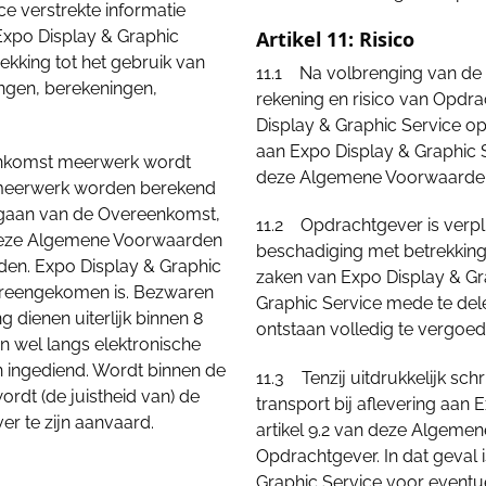
e verstrekte informatie
 Expo Display & Graphic
Artikel 11: Risico
kking tot het gebruik van
11.1 Na volbrenging van de 
ngen, berekeningen,
rekening en risico van Opdra
Display & Graphic Service o
aan Expo Display & Graphic S
enkomst meerwerk wordt
deze Algemene Voorwaarde
 meerwerk worden berekend
angaan van de Overeenkomst,
11.2 Opdrachtgever is verplic
n deze Algemene Voorwaarden
beschadiging met betrekking
elden. Expo Display & Graphic
zaken van Expo Display & Gr
vereengekomen is. Bezwaren
Graphic Service mede te del
g dienen uiterlijk binnen 8
ontstaan volledig te vergoe
an wel langs elektronische
n ingediend. Wordt binnen de
11.3 Tenzij uitdrukkelijk sch
dt (de juistheid van) de
transport bij aflevering aan 
er te zijn aanvaard.
artikel 9.2 van deze Algeme
Opdrachtgever. In dat geval 
Graphic Service voor eventu