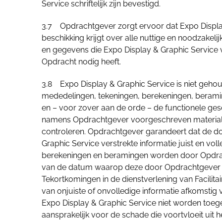
Service schriftelijk zijn bevestigd.
3.7 Opdrachtgever zorgt ervoor dat Expo Display
beschikking krijgt over alle nuttige en noodzakel
en gegevens die Expo Display & Graphic Service 
Opdracht nodig heeft.
3.8 Expo Display & Graphic Service is niet geh
mededelingen, tekeningen, berekeningen, berami
en – voor zover aan de orde – de functionele ges
namens Opdrachtgever voorgeschreven materiale
controleren. Opdrachtgever garandeert dat de d
Graphic Service verstrekte informatie juist en voll
berekeningen en beramingen worden door Opdra
van de datum waarop deze door Opdrachtgever u
Tekortkomingen in de dienstverlening van Facilitair
van onjuiste of onvolledige informatie afkomsti
Expo Display & Graphic Service niet worden toeg
aansprakelijk voor de schade die voortvloeit uit he