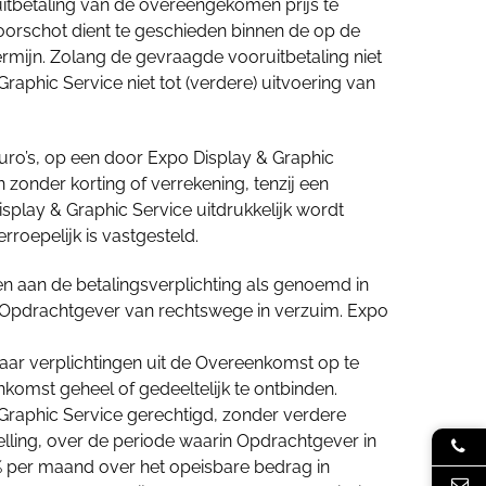
uitbetaling van de overeengekomen prijs te
voorschot dient te geschieden binnen de op de
rmijn. Zolang de gevraagde vooruitbetaling niet
 Graphic Service niet tot (verdere) uitvoering van
uro’s, op een door Expo Display & Graphic
 zonder korting of verrekening, tenzij een
play & Graphic Service uitdrukkelijk wordt
rroepelijk is vastgesteld.
oen aan de betalingsverplichting als genoemd in
 is Opdrachtgever van rechtswege in verzuim. Expo
aar verplichtingen uit de Overeenkomst op te
komst geheel of gedeeltelijk te ontbinden.
 Graphic Service gerechtigd, zonder verdere
lling, over de periode waarin Opdrachtgever in
5% per maand over het opeisbare bedrag in