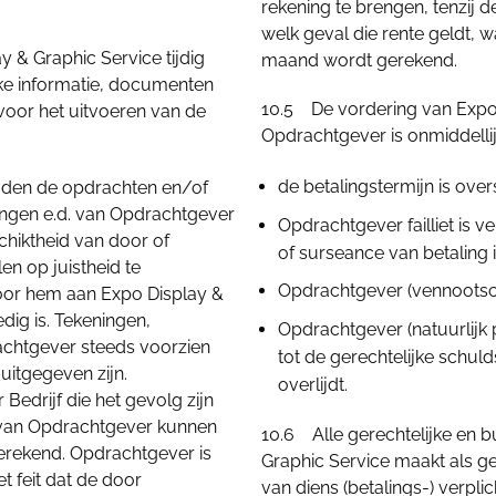
rekening te brengen, tenzij d
welk geval die rente geldt, 
 & Graphic Service tijdig
maand wordt gerekend.
ijke informatie, documenten
10.5 De vordering van Expo 
voor het uitvoeren van de
Opdrachtgever is onmiddelli
de betalingstermijn is ove
ouden de opdrachten en/of
ngen e.d. van Opdrachtgever
Opdrachtgever failliet is 
chiktheid van door of
of surseance van betaling
n op juistheid te
Opdrachtgever (vennootsc
oor hem aan Expo Display &
edig is. Tekeningen,
Opdrachtgever (natuurlijk
chtgever steeds voorzien
tot de gerechtelijke schul
itgegeven zijn.
overlijdt.
 Bedrijf die het gevolg zijn
g van Opdrachtgever kunnen
​​​​​​​10.6 Alle gerechtelijke 
erekend. Opdrachtgever is
Graphic Service maakt als g
t feit dat de door
van diens (betalings-) verpl