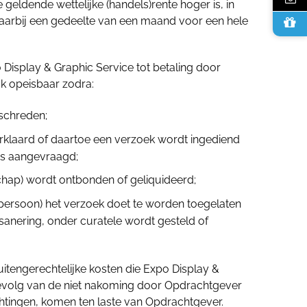
e geldende wettelijke (handels)rente hoger is, in
waarbij een gedeelte van een maand voor een hele
Display & Graphic Service tot betaling door
jk opeisbaar zodra:
rschreden;
verklaard of daartoe een verzoek wordt ingediend
 is aangevraagd;
hap) wordt ontbonden of geliquideerd;
 persoon) het verzoek doet te worden toegelaten
dsanering, onder curatele wordt gesteld of
en buitengerechtelijke kosten die Expo Display &
evolg van de niet nakoming door Opdrachtgever
ichtingen, komen ten laste van Opdrachtgever.