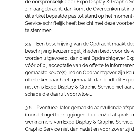
de oorspronkelijk door Expo Display & Graphic Se
zijn aangebracht, dan komt de Overeenkomst in afw
dit artikel bepaalde pas tot stand op het moment
Service schriftelijk heeft bericht met deze voorb
te stemmen.
3.5 Een beschrijving van de Opdracht maakt deel 
beschrijving keuzemogelijkheden biedt voor de w
worden uitgevoerd, dan dient Opdrachtgever Exp
vóór of bij acceptatie van de offerte te informer
gemaakte keuze(s). Indien Opdrachtgever zijn keu
offerte kenbaar heeft gemaakt, dan bindt dit Expo
niet en is Expo Display & Graphic Service niet aan
schade die daaruit voortvloeit.
3.6 Eventueel later gemaakte aanvullende afspr
(mondelinge) toezeggingen door en/of afsprake
werknemers van Expo Display & Graphic Service,
Graphic Service niet dan nadat en voor zover zij