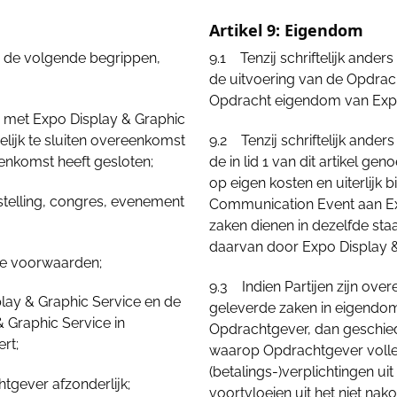
Artikel 9: Eigendom
 de volgende begrippen,
9.1 Tenzij schriftelijk ander
de uitvoering van de Opdrac
Opdracht eigendom van Expo
ie met Expo Display & Graphic
elijk te sluiten overeenkomst
9.2 Tenzij schriftelijk ande
enkomst heeft gesloten;
de in lid 1 van dit artikel 
op eigen kosten en uiterlijk b
nstelling, congres, evenement
Communication Event aan Exp
zaken dienen in dezelfde staa
daarvan door Expo Display &
ne voorwaarden;
9.3 Indien Partijen zijn ov
lay & Graphic Service en de
geleverde zaken in eigendo
Graphic Service in
Opdrachtgever, dan geschi
rt;
waarop Opdrachtgever volled
(betalings-)verplichtingen u
htgever afzonderlijk;
voortvloeien uit het niet n