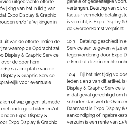
gehele of gedeeltelijke voor
rvice uitgebrachte offerte
verlangen. Betaling van dit 
ijking van het in lid 3 van
factuur vermelde betalingste
 dat Expo Display & Graphic
is verricht, is Expo Display &
ehouden en/of afwijkingen in
de Overeenkomst verplicht.
10.3 Betaling geschiedt in e
uit van de offerte. Indien de
Service aan te geven wijze en
ijze waarop de Opdracht zal
tegenvordering door Expo Dis
o Display & Graphic Service
erkend of deze in rechte onhe
en over de door hem
ze(s) na acceptatie van de
10.4 Bij het niet tijdig vold
 Display & Graphic Service
leden 1 en 2 van dit artikel,
sprakelijk voor eventuele
Display & Graphic Service is
in dat geval gerechtigd om h
schorten dan wel de Overeen
aken of wijzigingen, alsmede
Daarnaast is Expo Display &
n met ondergeschikten en/of
aankondiging of ingebrekeste
 binden Expo Display &
verzuim is een rente van 1,
 door Expo Display & Graphic