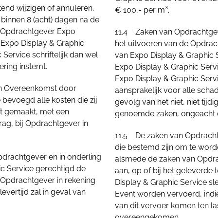
end wijzigen of annuleren,
€ 100,- per m³.
k binnen 8 (acht) dagen na de
r Opdrachtgever Expo
11.4 Zaken van Opdrachtgeve
an Expo Display & Graphic
het uitvoeren van de Opdrach
Service schriftelijk dan wel
van Expo Display & Graphic 
ering instemt.
Expo Display & Graphic Serv
Expo Display & Graphic Serv
een Overeenkomst door
aansprakelijk voor alle schad
bevoegd alle kosten die zij
gevolg van het niet, niet tijdi
ft gemaakt, met een
genoemde zaken, ongeacht 
ag, bij Opdrachtgever in
11.5 De zaken van Opdrachtg
die bestemd zijn om te worde
drachtgever en in onderling
alsmede de zaken van Opdrac
ic Service gerechtigd de
aan, op of bij het geleverde
j Opdrachtgever in rekening
Display & Graphic Service s
vertijd zal in geval van
Event worden vervoerd, indie
van dit vervoer komen ten las
overeengekomen.