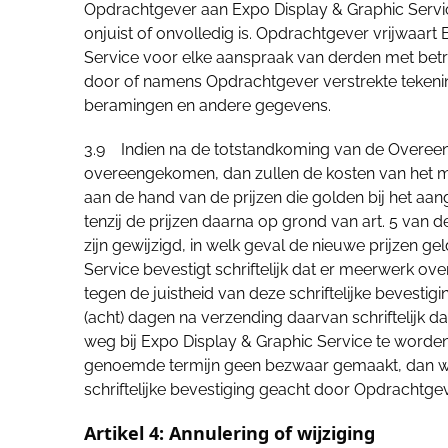
Opdrachtgever aan Expo Display & Graphic Servic
onjuist of onvolledig is. Opdrachtgever vrijwaart
Service voor elke aanspraak van derden met betre
door of namens Opdrachtgever verstrekte tekeni
beramingen en andere gegevens.
3.9 Indien na de totstandkoming van de Overe
overeengekomen, dan zullen de kosten van het
aan de hand van de prijzen die golden bij het a
tenzij de prijzen daarna op grond van art. 5 va
zijn gewijzigd, in welk geval de nieuwe prijzen g
Service bevestigt schriftelijk dat er meerwerk o
tegen de juistheid van deze schriftelijke bevestigin
(acht) dagen na verzending daarvan schriftelijk d
weg bij Expo Display & Graphic Service te worde
genoemde termijn geen bezwaar gemaakt, dan wor
schriftelijke bevestiging geacht door Opdrachtgev
Artikel 4: Annulering of wijziging