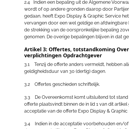
2.4 Indien een bepaling uit de Algemene Voorwaar
wordt of op andere gronden daarop door Partij
gedaan, heeft Expo Display & Graphic Service het
vervangen door een wel geldige en afdwingbare b
de strekking van de oorspronkelijke bepaling zove
genomen. De overige bepalingen blijven in dat ge
Artikel 3: Offertes, totstandkoming Ov
verplichtingen Opdrachtgever
3.1 Tenzij de offerte anders vermeldt, hebben all
geldigheidsduur van 30 (dertig) dagen.
3.2 Offertes geschieden schriftelijk.
3.3 De Overeenkomst komt uitsluitend tot stand 
offerte plaatsvindt binnen de in lid 1 van dit arti
acceptatie van de offerte Expo Display & Graphic S
3.4 Indien in de acceptatie voorbehouden en/of 