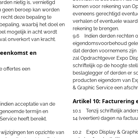
den nietig is, vernietigd
komen voor rekening van Opd
en geen beroep kan worden
eveneens gerechtigd eventu
 recht deze bepaling te
verhalen of eventuele waar
epaling, waarbij het doel en
rekening te brengen.
el mogelijk in acht wordt
9.6 Indien derden rechten o
val onverkort van kracht.
eigendomsvoorbehoud gelev
dat derden voornemens zijn
ereenkomst en
zal Opdrachtgever Expo Displ
schriftelijk op de hoogte ste
e offertes een
beslaglegger of derden er schr
producten eigendom van Expo
& Graphic Service een afschri
Artikel 10: Facturering 
indien acceptatie van de
10.1 Tenzij schriftelijk and
kel genoemde termijn en
14 (veertien) dagen na factu
ervice heeft bereikt.
10.2 Expo Display & Graphi
wijzigingen ten opzichte van