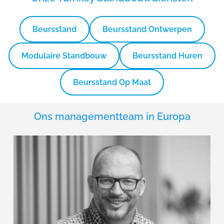
Beursstand
Beursstand Ontwerpen
Modulaire Standbouw
Beursstand Huren
Beursstand Op Maat
Ons managementteam in Europa