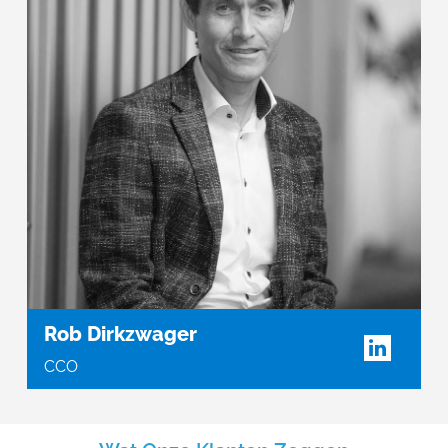
Rob Dirkzwager
CCO