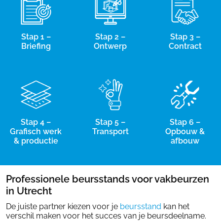
Stap 1 –
Stap 2 –
Stap 3 –
Briefing
Ontwerp
Contract
Stap 4 –
Stap 5 –
Stap 6 –
Grafisch werk
Transport
Opbouw &
& productie
afbouw
Professionele beursstands voor vakbeurzen
in Utrecht
De juiste partner kiezen voor je
beursstand
kan het
verschil maken voor het succes van je beursdeelname.