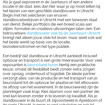
Als je gaat exposeren in de Jaarbeurs of een andere
locatie in de stad, lees dan hier waar je op moet letten bij
het kiezen van een geschikte standbouwer in Utrecht.
Begin met het selecteren van ervaren
standbouwbedrijven in Utrecht met een bewezen staat
van dienst. Bekijk portfolio’s die een breed scala aan
stijlen, formaten en creatieve uitvoeringen laten zien. Een
betrouwbare
standbouwer vlak bij de Jaarbeurs Utrecht
brengt niet alleen jouw visie tot leven, maar weet ook wat
het beste werkt op basis van de locatie,
bezoekersstromen en het type publiek.
Een bedrijf dat standbouw in Utrecht aanbiedt inclusief
opbouw en transport is een grote meerwaarde. Voor veel
exposanten is
beursstand huren
hierbij een praktische
keuze, omdat dit flexibiliteit biedt zonder extra zorgen
over opslag, onderhoud of logistiek. De ideale partner
verzorgt alles: van de productie en het transport van je
beursstand tot de opbouw ter plaatse en het afbouwen
na afloop van het evenement. In de beurswereld zijn de
planningen vaak krap. Kies daarom voor een partner die
snel kan leveren zonder in te leveren op kwaliteit. Als je
standbouwer in de buurt zit, bijvoorbeeld in Apeldoorn of
de regio Utrecht, kunnen ze snel schakelen en ook bij