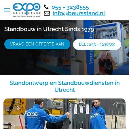
055 - 3238555
info@beursstand.nl
Standbouw in Utrecht Sinds 1979
VRAAG EEN OFFERTE AAN
BEL : 055 - 3238555
Standontwerp en Standbouwdiensten in
Utrecht