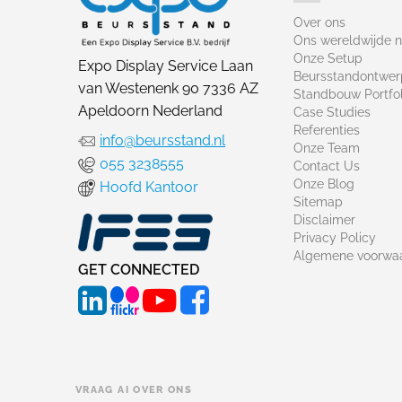
Over ons
Ons wereldwijde 
Onze Setup
Expo Display Service Laan
Beursstandontwer
van Westenenk 90 7336 AZ
Standbouw Portfol
Apeldoorn Nederland
Case Studies
Referenties
info@beursstand.nl
Onze Team
055 3238555
Contact Us
Onze Blog
Hoofd Kantoor
Sitemap
Disclaimer
Privacy Policy
Algemene voorwa
GET CONNECTED
VRAAG AI OVER ONS