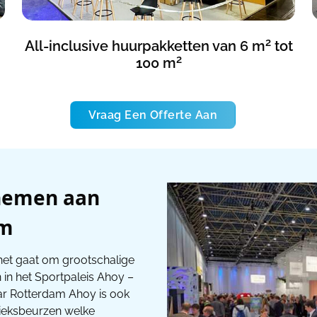
2
All-inclusive huurpakketten van 6 m
tot
2
100 m
Vraag Een Offerte Aan
nemen aan
am
 het gaat om grootschalige
in het Sportpaleis Ahoy –
r Rotterdam Ahoy is ook
ieksbeurzen welke