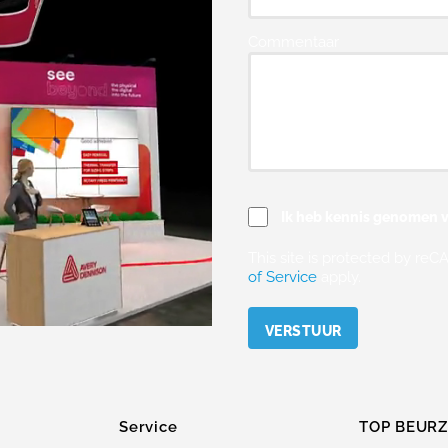
Commentaar
Ik heb kennis genomen v
This site is protected by r
of Service
apply.
Please leave this field empty.
Service
TOP BEUR