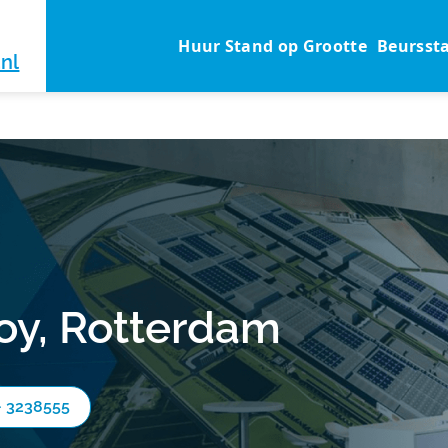
Huur Stand op Grootte
Beursst
nl
oy, Rotterdam
- 3238555