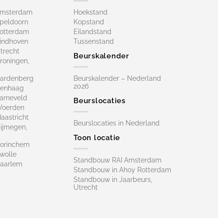
Amsterdam
Hoekstand
peldoorn
Kopstand
otterdam
Eilandstand
indhoven
Tussenstand
trecht
Beurskalender
roningen,
ardenberg
Beurskalender – Nederland
2026
Denhaag
arneveld
Beurslocaties
Woerden
astricht
Beurslocaties in Nederland
ijmegen,
Toon locatie
orinchem
wolle
Standbouw RAI Amsterdam
aarlem
Standbouw in Ahoy Rotterdam
Standbouw in Jaarbeurs,
Utrecht