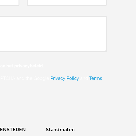
an het privacybeleid.
eCAPTCHA and the Google
Privacy Policy
and
Terms
ZENSTEDEN
Standmaten