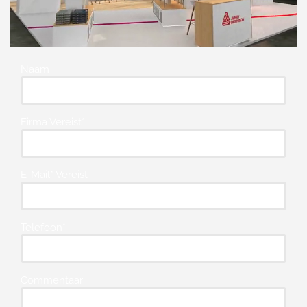
Naam
Firma Vereist*
E-Mail* Vereist
Telefoon*
Commentaar