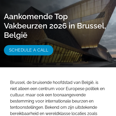
055 - 3238555
info@beursstand.nl
Aankomende Top
Vakbeurzen 2026 in Brussel,
België
SCHEDULE A CALL
Brussel, de bruisende hoofdstad van België, is
niet alleen een centrum voor Europese politiek en
cultuur, maar ook een toonaangevende
bestemming voor internationale beurzen en
tentoonstellingen. Bekend om zijn uitstekende
bereikbaarheid en wereldklasse locaties zoals