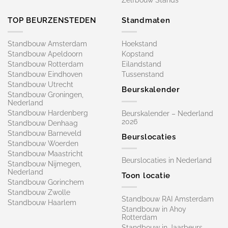
Zelfbouw Stands
TOP BEURZENSTEDEN
Standmaten
Standbouw Amsterdam
Hoekstand
Standbouw Apeldoorn
Kopstand
Standbouw Rotterdam
Eilandstand
Standbouw Eindhoven
Tussenstand
Standbouw Utrecht
Beurskalender
Standbouw Groningen,
Nederland
Standbouw Hardenberg
Beurskalender – Nederland
2026
Standbouw Denhaag
Standbouw Barneveld
Beurslocaties
Standbouw Woerden
Standbouw Maastricht
Beurslocaties in Nederland
Standbouw Nijmegen,
Nederland
Toon locatie
Standbouw Gorinchem
Standbouw Zwolle
Standbouw RAI Amsterdam
Standbouw Haarlem
Standbouw in Ahoy
Rotterdam
Standbouw in Jaarbeurs,