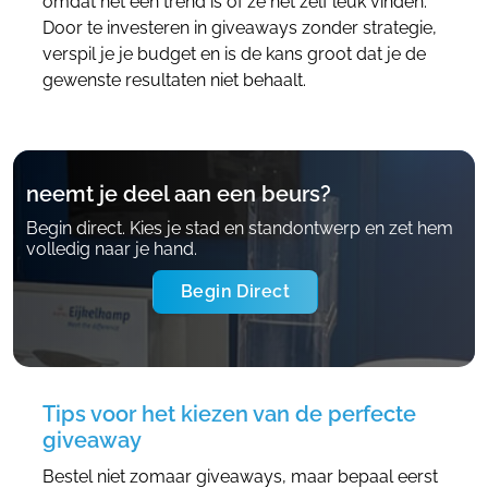
omdat het een trend is of ze het zelf leuk vinden.
Door te investeren in giveaways zonder strategie,
verspil je je budget en is de kans groot dat je de
gewenste resultaten niet behaalt.
neemt je deel aan een beurs?
Begin direct. Kies je stad en standontwerp en zet hem
volledig naar je hand.
Begin Direct
Tips voor het kiezen van de perfecte
giveaway
Bestel niet zomaar giveaways, maar bepaal eerst