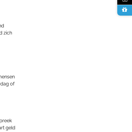
nd
d zich
kmensen
rdag of
Spreek
art geld