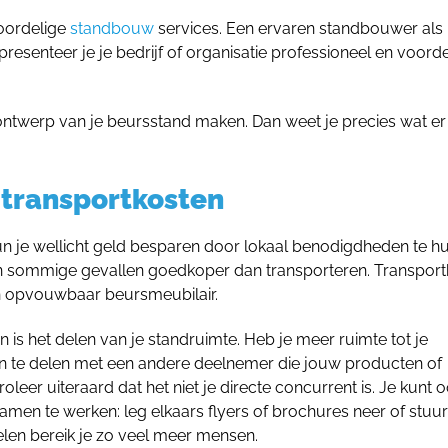
voordelige
standbouw
services. Een ervaren standbouwer als
presenteer je je bedrijf of organisatie professioneel en voord
ontwerp van je beursstand maken. Dan weet je precies wat er
 transportkosten
un je wellicht geld besparen door lokaal benodigdheden te hu
is in sommige gevallen goedkoper dan transporteren. Transpor
n opvouwbaar beursmeubilair.
is het delen van je standruimte. Heb je meer ruimte tot je
an te delen met een andere deelnemer die jouw producten of
oleer uiteraard dat het niet je directe concurrent is. Je kunt 
n te werken: leg elkaars flyers of brochures neer of stuur
len bereik je zo veel meer mensen.