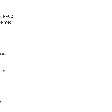
 je vult
je met
gans,
herm
en