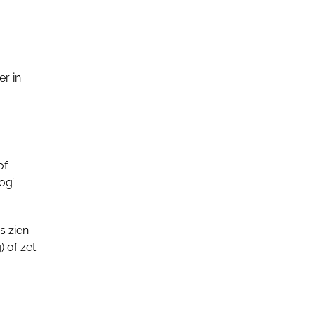
er in
of
og’
s zien
 of zet