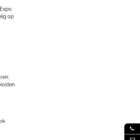
 Expo
elig op
ren.
tkosten
ook