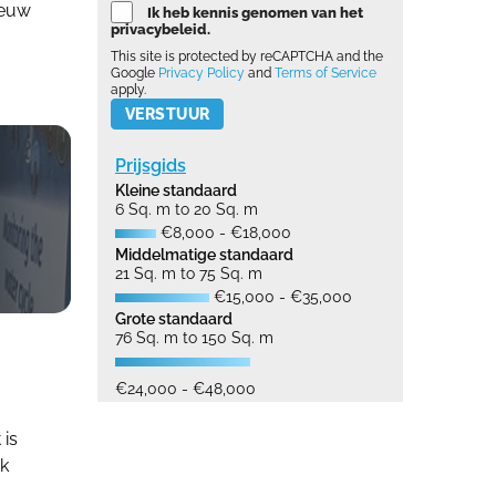
ieuw
Ik heb kennis genomen van het
privacybeleid.
This site is protected by reCAPTCHA and the
Google
Privacy Policy
and
Terms of Service
apply.
Please leave this field empty.
Prijsgids
Kleine standaard
6 Sq. m to 20 Sq. m
€8,000 - €18,000
Middelmatige standaard
21 Sq. m to 75 Sq. m
€15,000 - €35,000
Grote standaard
76 Sq. m to 150 Sq. m
€24,000 - €48,000
t is
ek