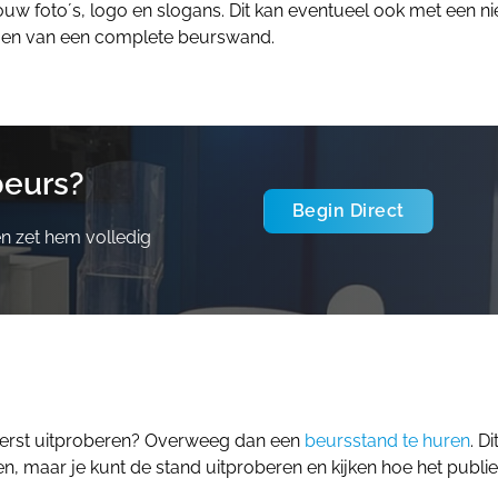
ouw foto´s, logo en slogans. Dit kan eventueel ook met een n
angen van een complete beurswand.
beurs?
Begin Direct
en zet hem volledig
 eerst uitproberen? Overweeg dan een
beursstand te huren
. Di
 maar je kunt de stand uitproberen en kijken hoe het publi