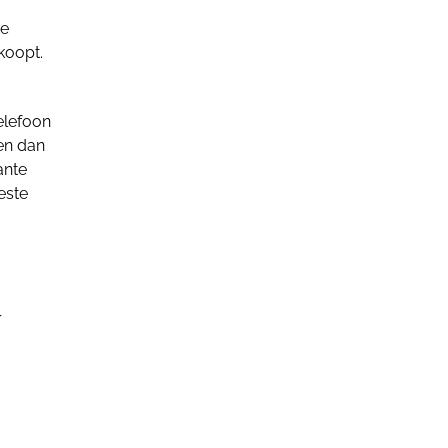
te
koopt.
elefoon
en dan
ante
este
r