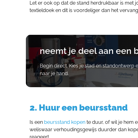
Let er ook op dat de stand herdrukbaar is met j
textieldoek en dit is voordeliger dan het verv
neemt je deel aan een 
Begin direct. Kies je stad en standontwerp 
naar je hand.
2. Huur een beursstand
Is een
beursstand kopen
te duur, of wil je hem
weliswaar verhoudingsgewijs duurder dan kopen,
reageert.