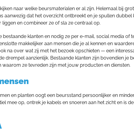
kijken naar welke beursmaterialen er al zijn. Helemaal bij gro
s aanwezig dat het overzicht ontbreekt en je spullen dubbel 
r liggen en combineer ze of sla ze centraal op.
e bestaande klanten en nodig ze per e-mail, social media of t
tenslotte makkelijker aan mensen die je al kennen en waarder
ook na over wat zij met het bezoek opschieten — een interess
e drempel aanzienlijk. Bestaande klanten zijn bovendien je b
n waarom ze tevreden zijn met jouw producten en diensten.
 mensen
loemen en planten oogt een beursstand persoonlijker en minde
tiel mee op, ontrek je kabels en snoeren aan het zicht en is de
A