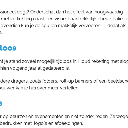
ssioneel oogt? Onderschat dan het effect van hoogwaardig
et verlichting naast een visueel aantrekkelijke beursbalie en
vendien kun je de spullen makkelijk vervoeren — ideaal als 
.
dloos
t je stand zoveel mogelijk tijdloos in. Houd rekening met slo
hien volgend jaar al gedateerd is.
dere dragers, zoals folders, roll-up banners of een beeldsc
bouwer kan je hierover meer vertellen.
s
lair op beurzen en evenementen en niet zonder reden. Ze weg
ig bedrukken met logo´s en afbeeldingen.