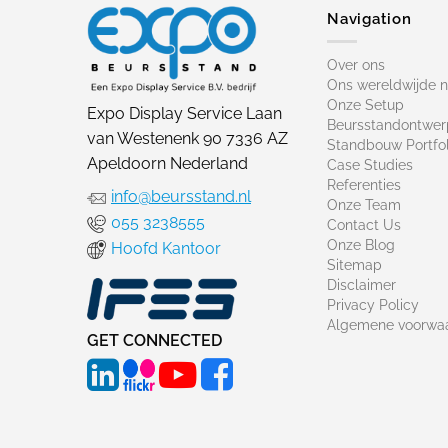
Navigation
Over ons
Ons wereldwijde 
Onze Setup
Expo Display Service Laan
Beursstandontwer
van Westenenk 90 7336 AZ
Standbouw Portfol
Apeldoorn Nederland
Case Studies
Referenties
info@beursstand.nl
Onze Team
055 3238555
Contact Us
Onze Blog
Hoofd Kantoor
Sitemap
Disclaimer
Privacy Policy
Algemene voorwa
GET CONNECTED