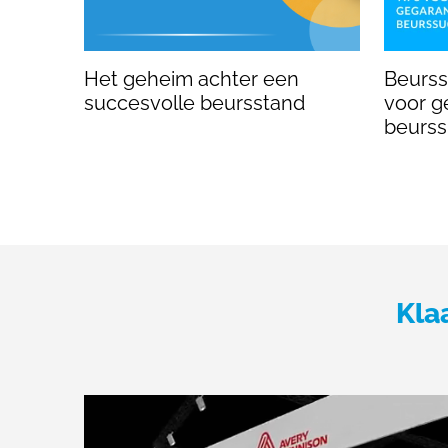
Het geheim achter een
Beursst
succesvolle beursstand
voor g
beurs
Kla