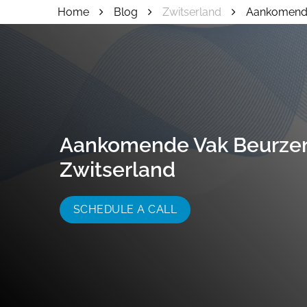
Home
Blog
Zwitserland
Aankomende
055 - 3238555
info@beursstand.
Aankomende Vak Beurzen
Zwitserland
SCHEDULE A CALL