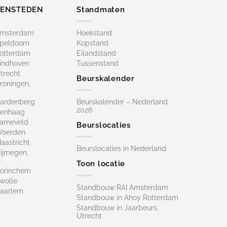
ZENSTEDEN
Standmaten
Amsterdam
Hoekstand
peldoorn
Kopstand
otterdam
Eilandstand
indhoven
Tussenstand
trecht
Beurskalender
roningen,
ardenberg
Beurskalender – Nederland
2026
Denhaag
arneveld
Beurslocaties
Woerden
astricht
Beurslocaties in Nederland
ijmegen,
Toon locatie
orinchem
wolle
Standbouw RAI Amsterdam
aarlem
Standbouw in Ahoy Rotterdam
Standbouw in Jaarbeurs,
Utrecht