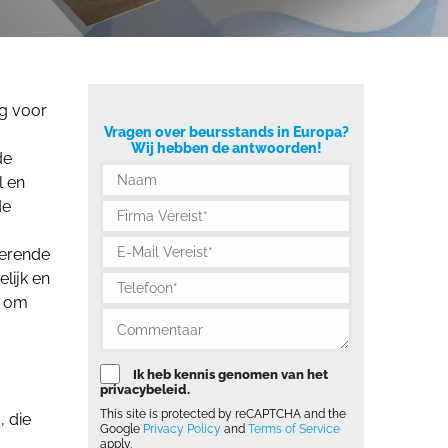
ng voor
Vragen over beursstands in Europa?
Wij hebben de antwoorden!
de
l en
de
rerende
lijk en
n om
Ik heb kennis genomen van het
privacybeleid.
This site is protected by reCAPTCHA and the
, die
Google
Privacy Policy
and
Terms of Service
apply.