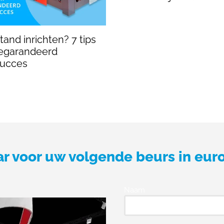
and inrichten? 7 tips
egarandeerd
succes
ar voor uw volgende beurs in eur
Naam