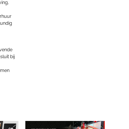
ving,
erhuur
kundig
ijvende
luit bij
nemen