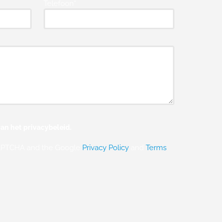
Telefoon*
an het privacybeleid.
eCAPTCHA and the Google
Privacy Policy
and
Terms