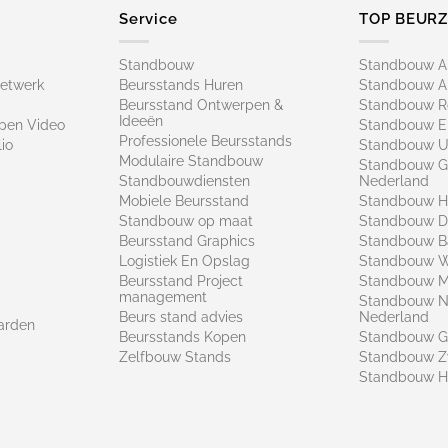
Service
TOP BEUR
Standbouw
Standbouw 
netwerk
Beursstands Huren
Standbouw A
Beursstand Ontwerpen &
Standbouw R
Ideeën
pen Video
Standbouw E
Professionele Beursstands
io
Standbouw U
Modulaire Standbouw
Standbouw G
Standbouwdiensten
Nederland
Mobiele Beursstand
Standbouw H
Standbouw op maat​
Standbouw 
Beursstand Graphics
Standbouw B
Logistiek En Opslag
Standbouw 
Beursstand Project
Standbouw Ma
management
Standbouw N
Beurs stand advies
Nederland
arden
Beursstands Kopen
Standbouw G
Zelfbouw Stands
Standbouw Z
Standbouw H