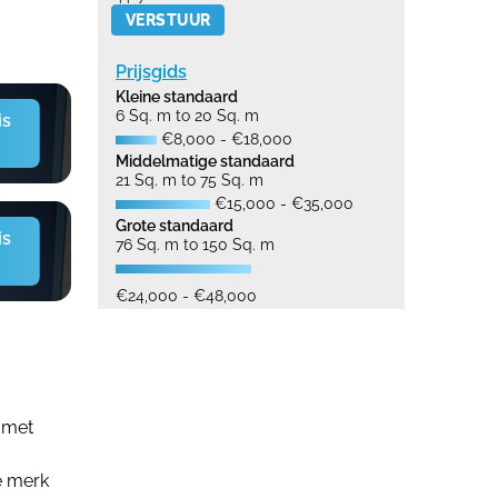
Please leave this field empty.
Prijsgids
Kleine standaard
6 Sq. m to 20 Sq. m
is
€8,000 - €18,000
Middelmatige standaard
21 Sq. m to 75 Sq. m
€15,000 - €35,000
Grote standaard
is
76 Sq. m to 150 Sq. m
€24,000 - €48,000
 met
e merk