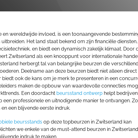
ise en wereldwijde invloed, is een toonaangevende bestemmi
uitbreiden. Het land staat bekend om zijn financiële diensten,
isietechniek, en biedt een dynamisch zakelijk klimaat. Door 
geert Zwitserland als een knooppunt voor internationale hande
sterland herbergt tal van belangrijke beurzen die verschillen
egoederen. Deelname aan deze beurzen biedt niet alleen direct
ar biedt ook de kans om je merk te presenteren in een concur
rieleiders maken de opbouw van waardevolle connecties moge
kttrends.
Een doordacht
beursstand ontwerp
helpt bedrijve
p een professionele en uitnodigende manier te ontvangen. Zo
en een blijvende eerste indruk.
biele beursstands
op deze topbeurzen in Zwitserland kan
belichten we enkele van de must-attend beurzen in Zwitserland
ijvende indruk te maken.