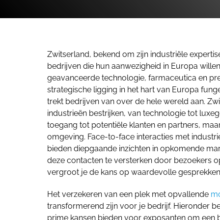
Zwitserland, bekend om zijn industriële expert
bedrijven die hun aanwezigheid in Europa willen 
geavanceerde technologie, farmaceutica en prec
strategische ligging in het hart van Europa fun
trekt bedrijven van over de hele wereld aan. Zwi
industrieën bestrijken, van technologie tot lux
toegang tot potentiële klanten en partners, ma
omgeving. Face-to-face interacties met indust
bieden diepgaande inzichten in opkomende mar
deze contacten te versterken door bezoekers o
vergroot je de kans op waardevolle gesprekken 
Het verzekeren van een plek met opvallende
mo
transformerend zijn voor je bedrijf. Hieronder 
prime kansen bieden voor exposanten om een bl