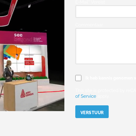
E-Mail* Vereist
Commentaar
Ik heb kennis genomen v
This site is protected by r
of Service
apply.
Please leave this field empty.