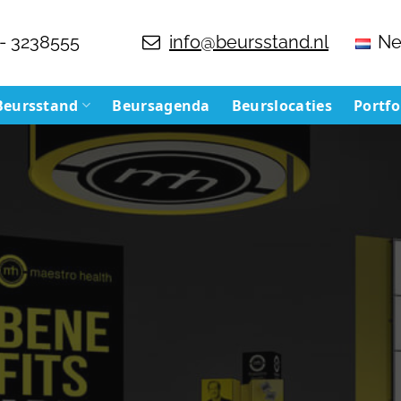
- 3238555
info@beursstand.nl
Ne
Beursstand
Beursagenda
Beurslocaties
Portfo