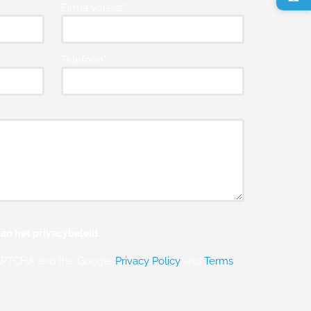
Firma Vereist*
Telefoon*
an het privacybeleid.
eCAPTCHA and the Google
Privacy Policy
and
Terms