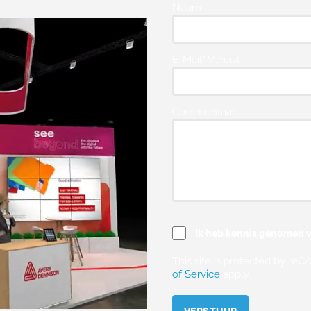
Naam
E-Mail* Vereist
Commentaar
Ik heb kennis genomen v
This site is protected by r
of Service
apply.
Please leave this field empty.