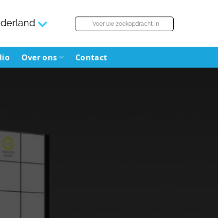
derland
lio
Over ons
Contact