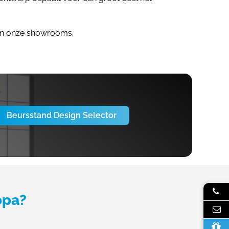
an onze showrooms.
Beursstand Design Selector
opa?