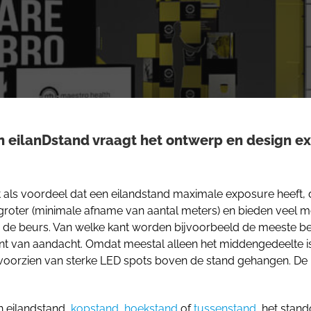
en eilanDstand vraagt het ontwerp en design e
eft als voordeel dat een eilandstand maximale exposure heeft,
t groter (minimale afname van aantal meters) en bieden veel m
op de beurs. Van welke kant worden bijvoorbeeld de meeste 
nt van aandacht. Omdat meestal alleen het middengedeelte 
voorzien van sterke LED spots boven de stand gehangen. De 
n eilandstand,
kopstand
,
hoekstand
of
tussenstand
, het stan