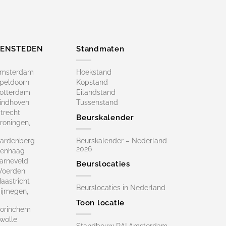
ZENSTEDEN
Standmaten
Amsterdam
Hoekstand
peldoorn
Kopstand
otterdam
Eilandstand
indhoven
Tussenstand
trecht
Beurskalender
roningen,
ardenberg
Beurskalender – Nederland
2026
Denhaag
arneveld
Beurslocaties
Woerden
astricht
Beurslocaties in Nederland
ijmegen,
Toon locatie
orinchem
wolle
Standbouw RAI Amsterdam