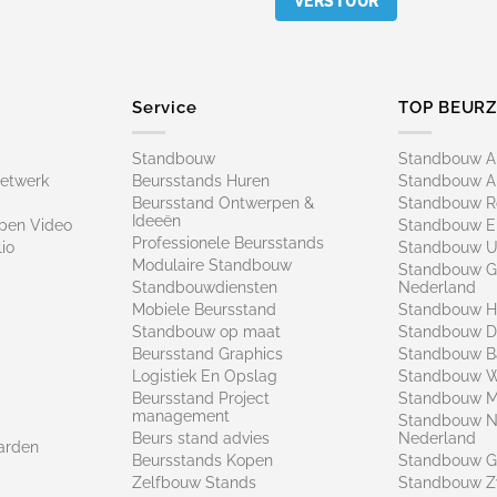
Service
TOP BEUR
Standbouw
Standbouw 
netwerk
Beursstands Huren
Standbouw A
Beursstand Ontwerpen &
Standbouw R
Ideeën
pen Video
Standbouw E
Professionele Beursstands
io
Standbouw U
Modulaire Standbouw
Standbouw G
Standbouwdiensten
Nederland
Mobiele Beursstand
Standbouw H
Standbouw op maat​
Standbouw 
Beursstand Graphics
Standbouw B
Logistiek En Opslag
Standbouw 
Beursstand Project
Standbouw Ma
management
Standbouw N
Beurs stand advies
Nederland
arden
Beursstands Kopen
Standbouw G
Zelfbouw Stands
Standbouw Z