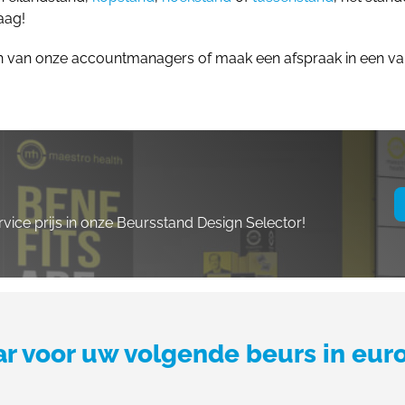
aag!
n van onze accountmanagers of maak een afspraak in een v
ervice prijs in onze Beursstand Design Selector!
ar voor uw volgende beurs in eur