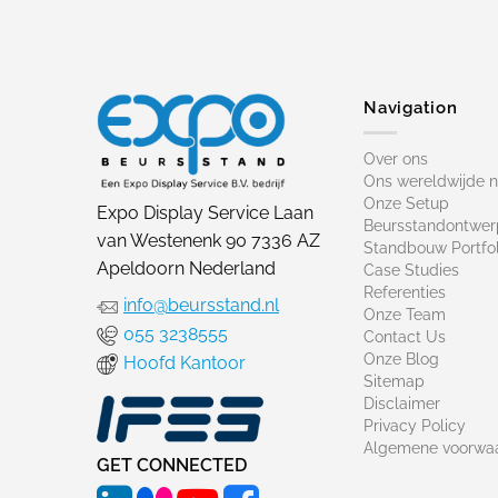
Navigation
Over ons
Ons wereldwijde 
Onze Setup
Expo Display Service Laan
Beursstandontwer
van Westenenk 90 7336 AZ
Standbouw Portfol
Apeldoorn Nederland
Case Studies
Referenties
info@beursstand.nl
Onze Team
055 3238555
Contact Us
Onze Blog
Hoofd Kantoor
Sitemap
Disclaimer
Privacy Policy
Algemene voorwa
GET CONNECTED