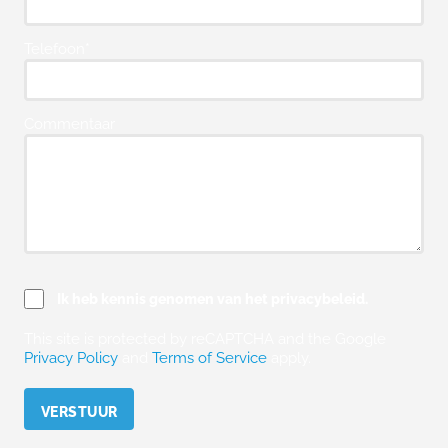
Telefoon*
Commentaar
Ik heb kennis genomen van het privacybeleid.
This site is protected by reCAPTCHA and the Google
Privacy Policy
and
Terms of Service
apply.
Please leave this field empty.