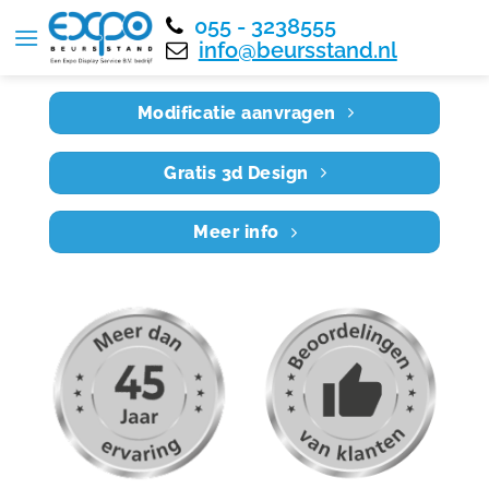
055 - 3238555
Home
RE6X6 007
info@beursstand.nl
Modificatie aanvragen
Gratis 3d Design
Meer info