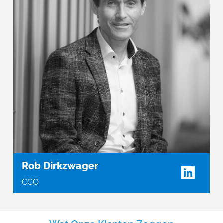
Rob Dirkzwager
CCO