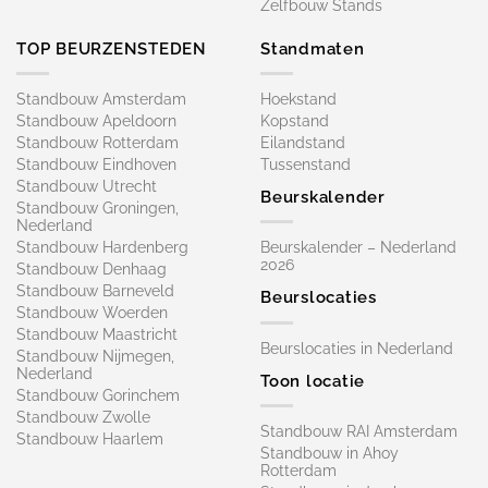
Zelfbouw Stands
TOP BEURZENSTEDEN
Standmaten
Standbouw Amsterdam
Hoekstand
Standbouw Apeldoorn
Kopstand
Standbouw Rotterdam
Eilandstand
Standbouw Eindhoven
Tussenstand
Standbouw Utrecht
Beurskalender
Standbouw Groningen,
Nederland
Standbouw Hardenberg
Beurskalender – Nederland
2026
Standbouw Denhaag
Standbouw Barneveld
Beurslocaties
Standbouw Woerden
Standbouw Maastricht
Beurslocaties in Nederland
Standbouw Nijmegen,
Nederland
Toon locatie
Standbouw Gorinchem
Standbouw Zwolle
Standbouw RAI Amsterdam
Standbouw Haarlem
Standbouw in Ahoy
Rotterdam