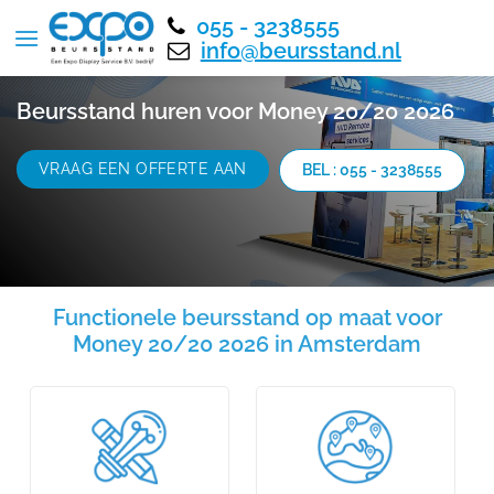
055 - 3238555
info@beursstand.nl
Beursstand huren voor Money 20/20 2026
VRAAG EEN OFFERTE AAN
BEL : 055 - 3238555
Functionele beursstand op maat voor
Money 20/20 2026 in Amsterdam