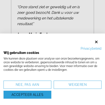
“Onze stand ziet er geweldig uit en is
zeer goed bezocht. Dank u voor uw
medewerking en het uitstekende
resultaat.”
Joana Maria Funk
Ludwig Busse GmbH & Co. KG relog
Franchise-Geber
Privacybeleid
Wij gebruiken cookies
We kunnen deze plaatsen voor analyse van onze bezoekersgegevens, om
onze website te verbeteren, gepersonaliseerde inhoud te tonen en om u
een geweldige website-ervaring te bieden. Voor meer informatie over de
cookies die we gebruiken opent u de instellingen.
NEE, PAS AAN
WEIGEREN
ACCEPTEER ALLES