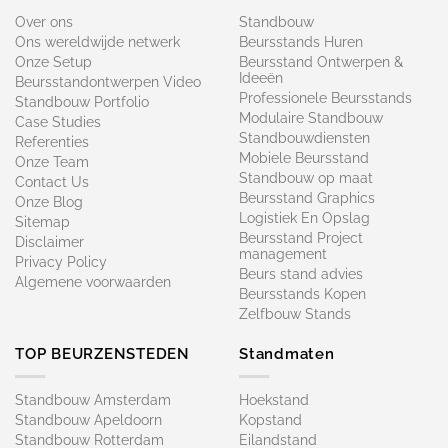
Over ons
Standbouw
Ons wereldwijde netwerk
Beursstands Huren
Onze Setup
Beursstand Ontwerpen &
Ideeën
Beursstandontwerpen Video
Professionele Beursstands
Standbouw Portfolio
Modulaire Standbouw
Case Studies
Standbouwdiensten
Referenties
Mobiele Beursstand
Onze Team
Standbouw op maat​
Contact Us
Beursstand Graphics
Onze Blog
Logistiek En Opslag
Sitemap
Beursstand Project
Disclaimer
management
Privacy Policy
Beurs stand advies
Algemene voorwaarden
Beursstands Kopen
Zelfbouw Stands
TOP BEURZENSTEDEN
Standmaten
Standbouw Amsterdam
Hoekstand
Standbouw Apeldoorn
Kopstand
Standbouw Rotterdam
Eilandstand