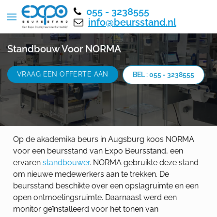
055 - 3238555
info@beursstand.nl
Standbouw Voor NORMA
VRAAG EEN OFFERTE AAN
BEL : 055 - 3238555
Op de akademika beurs in Augsburg koos NORMA
voor een beursstand van Expo Beursstand, een
ervaren
standbouwer
. NORMA gebruikte deze stand
om nieuwe medewerkers aan te trekken. De
beursstand beschikte over een opslagruimte en een
open ontmoetingsruimte. Daarnaast werd een
monitor geïnstalleerd voor het tonen van