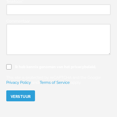
Telefoon*
Commentaar
Ik heb kennis genomen van het privacybeleid.
This site is protected by reCAPTCHA and the Google
Privacy Policy
and
Terms of Service
apply.
Please leave this field empty.