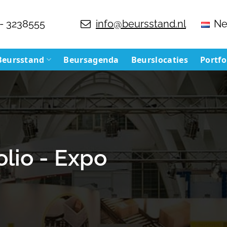
- 3238555
info@beursstand.nl
Ne
Beursstand
Beursagenda
Beurslocaties
Portfo
lio - Expo