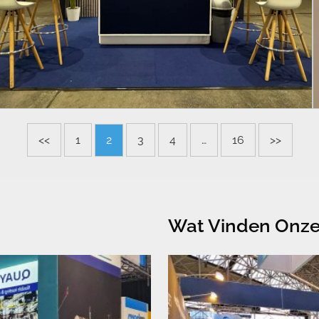
<<
1
2
3
4
…
16
>>
Wat Vinden Onze