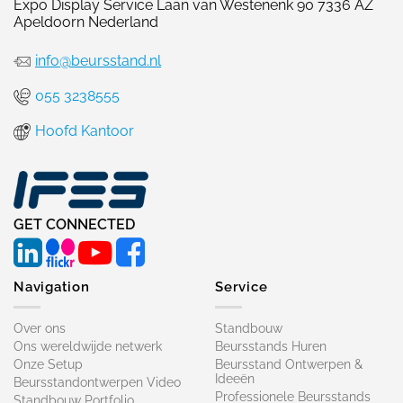
Expo Display Service Laan van Westenenk 90 7336 AZ
Apeldoorn Nederland
info@beursstand.nl
055 3238555
Hoofd Kantoor
GET CONNECTED
Navigation
Service
Over ons
Standbouw
Ons wereldwijde netwerk
Beursstands Huren
Onze Setup
Beursstand Ontwerpen &
Ideeën
Beursstandontwerpen Video
Professionele Beursstands
Standbouw Portfolio