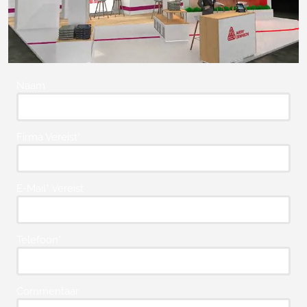
Naam
Firma Vereist*
E-Mail* Vereist
Telefoon*
Commentaar