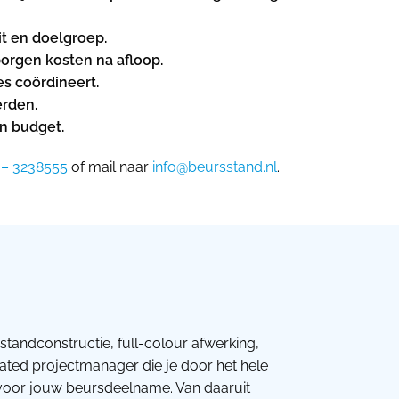
t en doelgroep.
borgen kosten na afloop.
es coördineert.
erden.
en budget.
 – 3238555
of mail naar
info@beursstand.nl
.
standconstructie, full-colour afwerking,
cated projectmanager die je door het hele
s voor jouw beursdeelname. Van daaruit