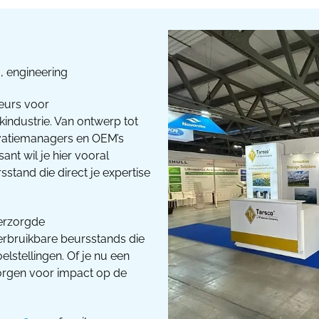
, engineering
eurs voor
industrie. Van ontwerp tot
ovatiemanagers en OEM’s
nt wil je hier vooral
tand die direct je expertise
verzorgde
erbruikbare beursstands die
lstellingen. Of je nu een
zorgen voor impact op de