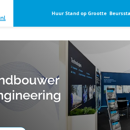
Huur Stand op Grootte
Beursst
nl
andbouwer
ngineering