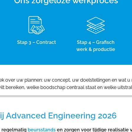
Ons zorgeloze werkproces
Stap 3 – Contract
Stap 4 – Grafisch
werk & productie
 over uw plannen: uw concept, uw doelstellingen en wat u m
ilt bereiken, welke boodschap centraal staat en welke uitstra
ij Advanced Engineering 2026
n regelmatig
beursstands
en zorgen voor tijdige realisati