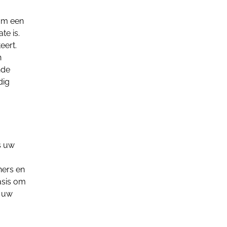
rom een
te is.
eert.
n
nde
dig
s uw
ners en
asis om
n uw