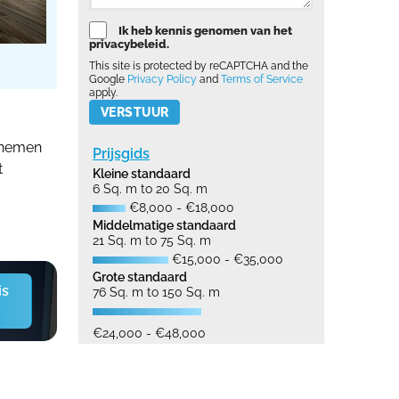
Ik heb kennis genomen van het
privacybeleid.
This site is protected by reCAPTCHA and the
Google
Privacy Policy
and
Terms of Service
apply.
Please leave this field empty.
e nemen
Prijsgids
t
Kleine standaard
6 Sq. m to 20 Sq. m
€8,000 - €18,000
Middelmatige standaard
21 Sq. m to 75 Sq. m
€15,000 - €35,000
Grote standaard
is
76 Sq. m to 150 Sq. m
€24,000 - €48,000