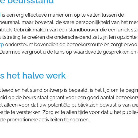
e beursstand
d
is een erg effectieve manier om op te vallen tussen de
 beurshal, maar bovenal, de ware persoonlijkheid van het mer
 publiek. Gebruik maken van een standbouwer die een uniek st
itstraling te creëren die onderscheidend zal zijn ten opzichte
rp
ondersteunt bovendien de bezoekersroute en zorgt ervoo
s. Daarmee vergroot u de kans op waardevolle gesprekken en
s het halve werk
teerd en het stand ontwerp is bepaald, is het tijd om te begi
id op de beurs staat garant voor een goed aantal bezoekers
t alleen voor dat uw potentiële publiek zich bewust is van u
e te versterken. Zorg er te allen tijde voor dat u het publie
e promotionele activiteiten te noemen.