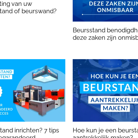
hting van uw
tand of beurswand?
Beursstand benodigdh
deze zaken zijn onmis
and inrichten? 7 tips
Hoe kun je een beurst
egarandeerd
aantrekkelijk maken?