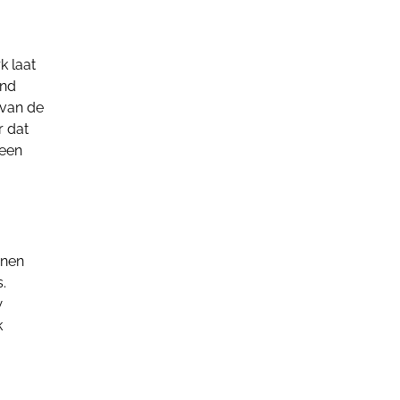
k laat
and
 van de
r dat
 een
nnen
.
w
k