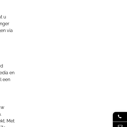
at u
anger
gen via
rd
edia en
l een
 uw
.
kt. Met