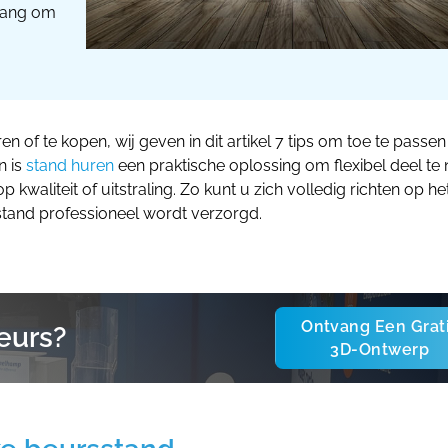
elang om
n of te kopen, wij geven in dit artikel 7 tips om toe te passen
n is
stand huren
een praktische oplossing om flexibel deel t
 kwaliteit of uitstraling. Zo kunt u zich volledig richten op he
stand professioneel wordt verzorgd.
Ontvang Een Grat
eurs?
3D-Ontwerp