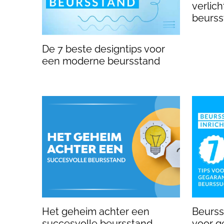
verlic
beurss
De 7 beste designtips voor
een moderne beursstand
Het geheim achter een
Beursst
succesvolle beursstand
voor g