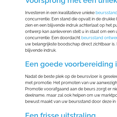
Voorsprong met een uniek
Investeren in een kwalitatieve unieke
beursstan
concurrentie. Een stand die opvalt in de drukke
zien en een blijvende indruk achterlaat op het
ontwerp kan aanleveren stelt u in staat om een u
concurrentie. Een doordacht
beursstand ontwe
uw belangrijkste boodschap direct zichtbaar i
blijvende indruk.
Een goede voorbereiding i
Nadat de beste plek op de beursvloer is geselec
met promotie. Het promoten van uw aanwezighe
Promotie voorafgaand aan de beurs zorgt er nie
deelname, maar zal ook helpen om uw marktpositi
bewust maakt van uw beursstand door deze in d
Een frisse uitstraling