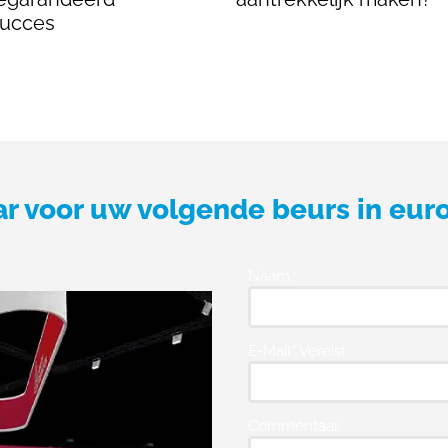
succes
ar voor uw volgende beurs in eur
Naam
E-Mail* Vereist
Commentaar