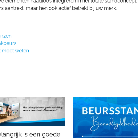
eve elementen naadloos integreren in het totale standconcept.
s aantrekt, maar hen ook actief betrekt bij uw merk.
urzen
vakbeurs
nt moet weten
langrijk is een goede