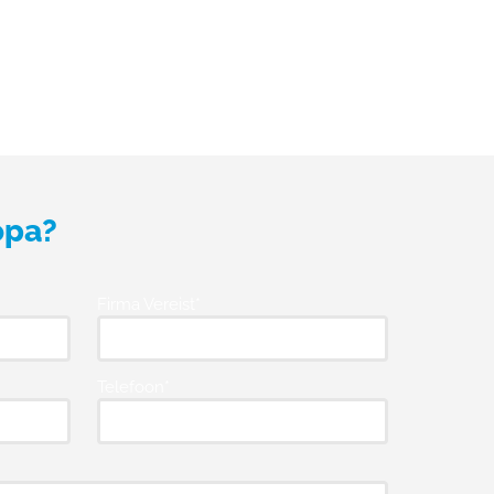
opa?
Firma Vereist*
Telefoon*