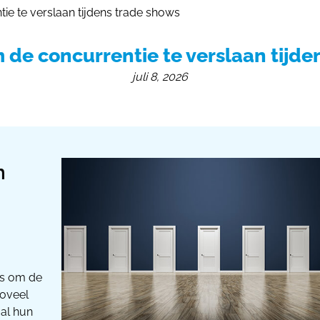
ie te verslaan tijdens trade shows
Huur Stand op Grootte
Beursst
nl
 de concurrentie te verslaan tijde
juli 8, 2026
h
lus om de
zoveel
al hun