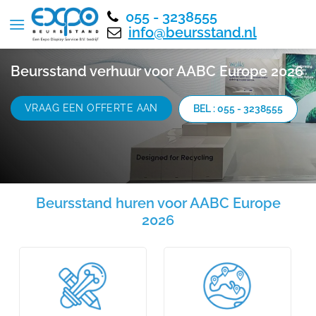
055 - 3238555
info@beursstand.nl
Beursstand verhuur voor AABC Europe 2026
VRAAG EEN OFFERTE AAN
BEL : 055 - 3238555
Beursstand huren voor AABC Europe
2026