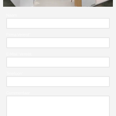
Naam
Firma Vereist*
E-Mail* Vereist
Telefoon*
Commentaar