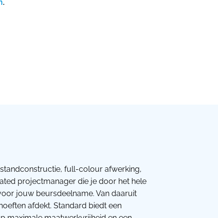
n
.
standconstructie, full-colour afwerking,
cated projectmanager die je door het hele
s voor jouw beursdeelname. Van daaruit
ehoeften afdekt. Standard biedt een
t op maximale maatwerkvrijheid en een