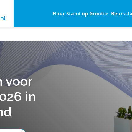
Huur Stand op Grootte
Beursst
nl
 voor
026 in
nd