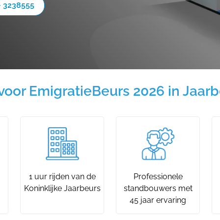
- 3238555
oor EmigratieBeurs 2026 in Jaarb
1 uur rijden van de
Professionele
Koninklijke Jaarbeurs
standbouwers met
45 jaar ervaring