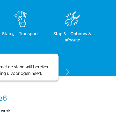
Stap 5 – Transport
Stap 6 – Opbouw &
afbouw
et de stand wilt bereiken.
ling u voor ogen heeft.
26
twerk.