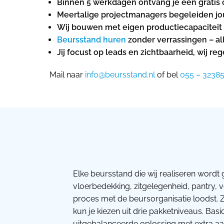
Binnen 5 werkdagen ontvang je een gratis 
Meertalige projectmanagers begeleiden jou
Wij bouwen met eigen productiecapaciteit in
Beursstand huren
zonder verrassingen – al
Jij focust op leads en zichtbaarheid, wij r
Mail naar
info@beursstand.nl
of bel
055 – 3238
Elke beursstand die wij realiseren wordt 
vloerbedekking, zitgelegenheid, pantry, 
proces met de beursorganisatie loodst. Z
kun je kiezen uit drie pakketniveaus. Bas
uitgebalanceerde oplossing met extra aan