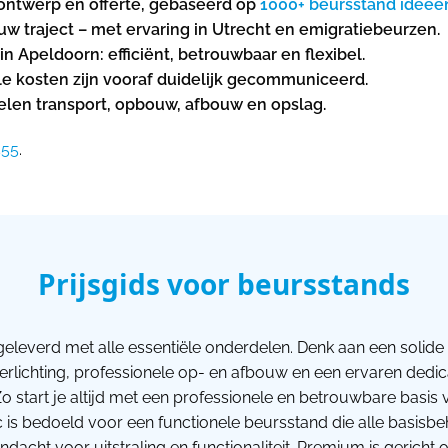
ontwerp en offerte, gebaseerd op
1000+ beursstand ideeë
w traject – met ervaring in Utrecht en emigratiebeurzen.
 Apeldoorn: efficiënt, betrouwbaar en flexibel.
le kosten zijn vooraf duidelijk gecommuniceerd.
egelen transport, opbouw, afbouw en opslag.
555
.
Prijsgids voor beursstands
geleverd met alle essentiële onderdelen. Denk aan een solide 
verlichting, professionele op- en afbouw en een ervaren dedi
o start je altijd met een professionele en betrouwbare basi
ic is bedoeld voor een functionele beursstand die alle basisb
dacht voor uitstraling en functionaliteit. Premium is gerich