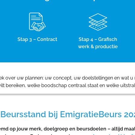
Stap 3 – Contract
Stap 4 – Grafisch
werk & productie
 over uw plannen: uw concept, uw doelstellingen en wat u m
ilt bereiken, welke boodschap centraal staat en welke uitstra
Beursstand bij EmigratieBeurs 20
emd op jouw merk, doelgroep en beursdoelen – altijd maa