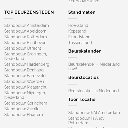
Zelfbouw Stands
TOP BEURZENSTEDEN
Standmaten
Standbouw Amsterdam
Hoekstand
Standbouw Apeldoorn
Kopstand
Standbouw Rotterdam
Eilandstand
Standbouw Eindhoven
Tussenstand
Standbouw Utrecht
Beurskalender
Standbouw Groningen,
Nederland
Standbouw Hardenberg
Beurskalender – Nederland
2026
Standbouw Denhaag
Standbouw Barneveld
Beurslocaties
Standbouw Woerden
Standbouw Maastricht
Beurslocaties in Nederland
Standbouw Nijmegen,
Nederland
Toon locatie
Standbouw Gorinchem
Standbouw Zwolle
Standbouw RAI Amsterdam
Standbouw Haarlem
Standbouw in Ahoy
Rotterdam