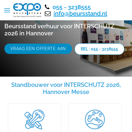
055 - 3238555
info@beursstand.nl
Beursstand verhuur voor INTERSCHUTZ
2026 in Hannover
VRAAG EEN OFFERTE AAN
BEL : 055 - 3238555
Standbouwer voor INTERSCHUTZ 2026,
Hannover Messe