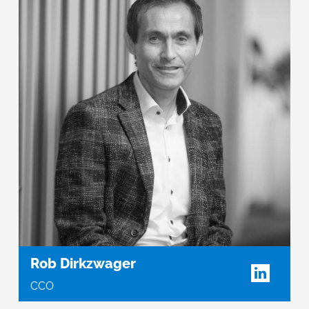
Rob Dirkzwager
CCO