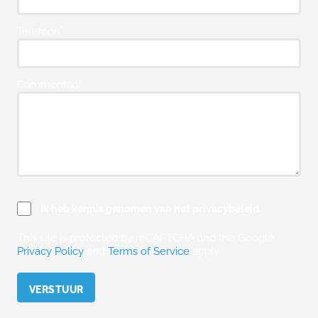
Telefoon*
Commentaar
Ik heb kennis genomen van het privacybeleid.
This site is protected by reCAPTCHA and the Google
Privacy Policy
and
Terms of Service
apply.
Please leave this field empty.