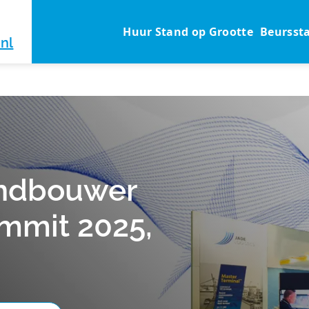
Huur Stand op Grootte
Beursst
nl
andbouwer
ummit 2025,