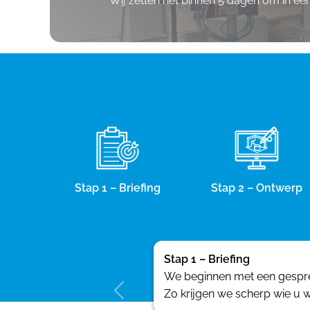
Wij zetten het binnen 5 dagen om in e
Stap 1 – Briefing
Stap 2 – Ontwerp
Stap 1 – Briefing
We beginnen met een gesprek
Zo krijgen we scherp wie u w