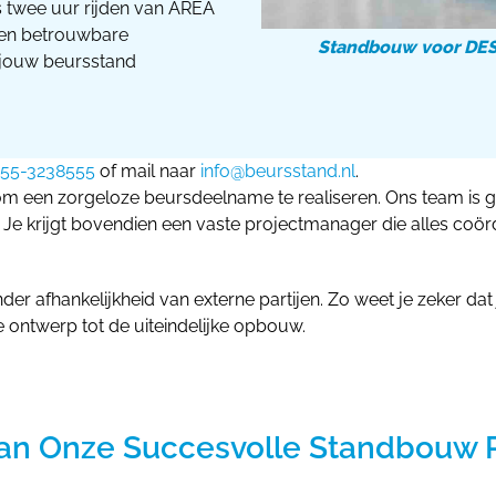
ts twee uur rijden van AREA
 en betrouwbare
Standbouw voor DESC
j jouw beursstand
55-3238555
of mail naar
info@beursstand.nl
.
om een zorgeloze beursdeelname te realiseren. Ons team is 
t. Je krijgt bovendien een vaste projectmanager die alles co
nder afhankelijkheid van externe partijen. Zo weet je zeker da
e ontwerp tot de uiteindelijke opbouw.
an Onze Succesvolle Standbouw 