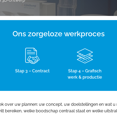
en 3D-ontwerp
Ons zorgeloze werkproces
Stap 3 – Contract
Stap 4 – Grafisch
werk & productie
 over uw plannen: uw concept, uw doelstellingen en wat u m
ilt bereiken, welke boodschap centraal staat en welke uitstra