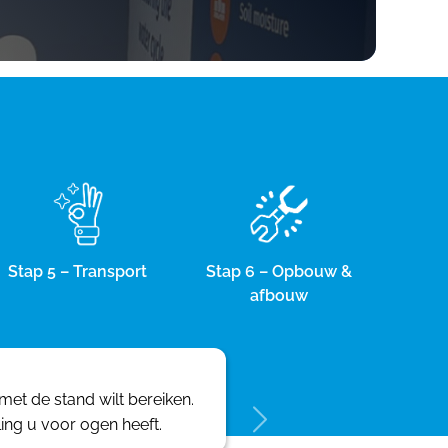
Stap 5 – Transport
Stap 6 – Opbouw &
afbouw
et de stand wilt bereiken.
ling u voor ogen heeft.