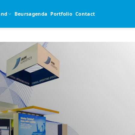
and
Beursagenda
Portfolio
Contact