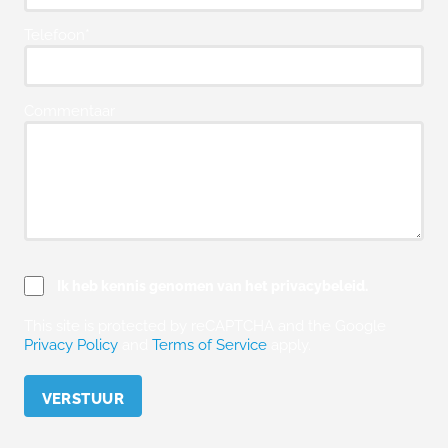
Telefoon*
Commentaar
Ik heb kennis genomen van het privacybeleid.
This site is protected by reCAPTCHA and the Google
Privacy Policy
and
Terms of Service
apply.
Please leave this field empty.