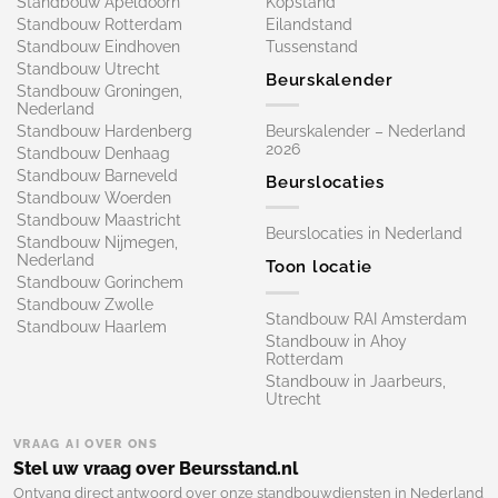
Standbouw Apeldoorn
Kopstand
Standbouw Rotterdam
Eilandstand
Standbouw Eindhoven
Tussenstand
Standbouw Utrecht
Beurskalender
Standbouw Groningen,
Nederland
Standbouw Hardenberg
Beurskalender – Nederland
2026
Standbouw Denhaag
Standbouw Barneveld
Beurslocaties
Standbouw Woerden
Standbouw Maastricht
Beurslocaties in Nederland
Standbouw Nijmegen,
Nederland
Toon locatie
Standbouw Gorinchem
Standbouw Zwolle
Standbouw RAI Amsterdam
Standbouw Haarlem
Standbouw in Ahoy
Rotterdam
Standbouw in Jaarbeurs,
Utrecht
VRAAG AI OVER ONS
Stel uw vraag over Beursstand.nl
Ontvang direct antwoord over onze standbouwdiensten in Nederland