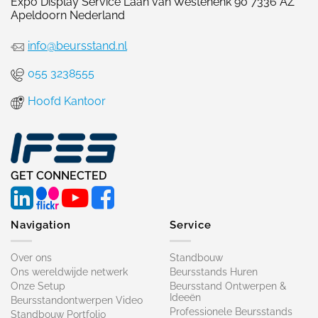
Expo Display Service Laan van Westenenk 90 7336 AZ
Apeldoorn Nederland
info@beursstand.nl
055 3238555
Hoofd Kantoor
GET CONNECTED
Navigation
Service
Over ons
Standbouw
Ons wereldwijde netwerk
Beursstands Huren
Onze Setup
Beursstand Ontwerpen &
Ideeën
Beursstandontwerpen Video
Professionele Beursstands
Standbouw Portfolio