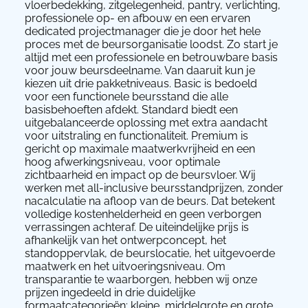
vloerbedekking, zitgelegenheid, pantry, verlichting,
professionele op- en afbouw en een ervaren
dedicated projectmanager die je door het hele
proces met de beursorganisatie loodst. Zo start je
altijd met een professionele en betrouwbare basis
voor jouw beursdeelname. Van daaruit kun je
kiezen uit drie pakketniveaus. Basic is bedoeld
voor een functionele beursstand die alle
basisbehoeften afdekt. Standard biedt een
uitgebalanceerde oplossing met extra aandacht
voor uitstraling en functionaliteit. Premium is
gericht op maximale maatwerkvrijheid en een
hoog afwerkingsniveau, voor optimale
zichtbaarheid en impact op de beursvloer. Wij
werken met all-inclusive beursstandprijzen, zonder
nacalculatie na afloop van de beurs. Dat betekent
volledige kostenhelderheid en geen verborgen
verrassingen achteraf. De uiteindelijke prijs is
afhankelijk van het ontwerpconcept, het
standoppervlak, de beurslocatie, het uitgevoerde
maatwerk en het uitvoeringsniveau. Om
transparantie te waarborgen, hebben wij onze
prijzen ingedeeld in drie duidelijke
formaatcategorieën: kleine, middelgrote en grote