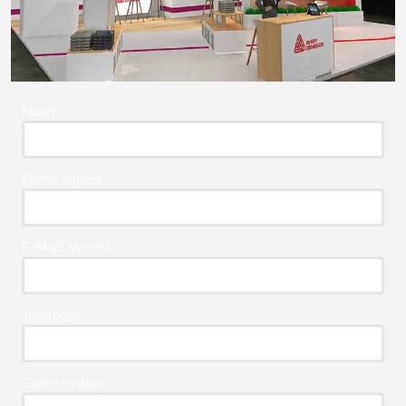
Naam
Firma Vereist*
E-Mail* Vereist
Telefoon*
Commentaar