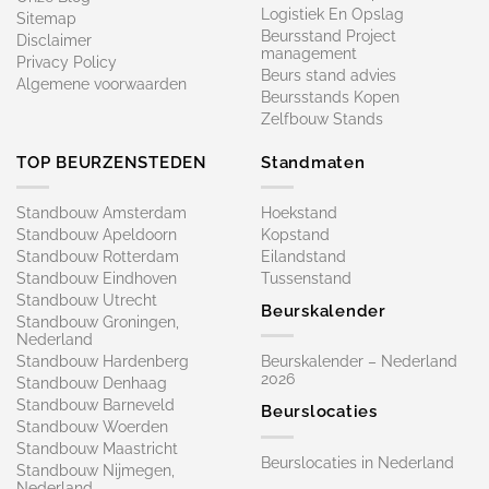
Logistiek En Opslag
Sitemap
Beursstand Project
Disclaimer
management
Privacy Policy
Beurs stand advies
Algemene voorwaarden
Beursstands Kopen
Zelfbouw Stands
TOP BEURZENSTEDEN
Standmaten
Standbouw Amsterdam
Hoekstand
Standbouw Apeldoorn
Kopstand
Standbouw Rotterdam
Eilandstand
Standbouw Eindhoven
Tussenstand
Standbouw Utrecht
Beurskalender
Standbouw Groningen,
Nederland
Standbouw Hardenberg
Beurskalender – Nederland
2026
Standbouw Denhaag
Standbouw Barneveld
Beurslocaties
Standbouw Woerden
Standbouw Maastricht
Beurslocaties in Nederland
Standbouw Nijmegen,
Nederland