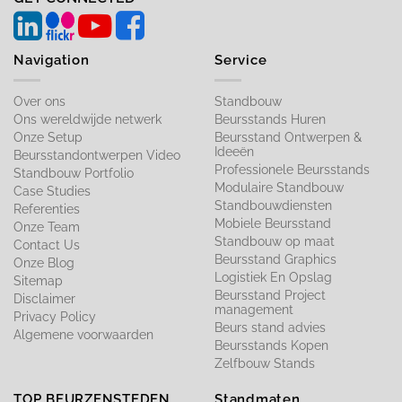
Navigation
Service
Over ons
Standbouw
Ons wereldwijde netwerk
Beursstands Huren
Onze Setup
Beursstand Ontwerpen &
Ideeën
Beursstandontwerpen Video
Professionele Beursstands
Standbouw Portfolio
Modulaire Standbouw
Case Studies
Standbouwdiensten
Referenties
Mobiele Beursstand
Onze Team
Standbouw op maat​
Contact Us
Beursstand Graphics
Onze Blog
Logistiek En Opslag
Sitemap
Beursstand Project
Disclaimer
management
Privacy Policy
Beurs stand advies
Algemene voorwaarden
Beursstands Kopen
Zelfbouw Stands
TOP BEURZENSTEDEN
Standmaten