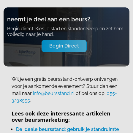
neemt je deel aan een beurs?
Begin direct. Kies je stad en standontwerp en zet hem
volledig naar je hand.
Begin Direct
Wil je een gratis beursstand-ontwerp ontvangen
voor je aankomende evenement? Stuur dan een
mail naar
info@beursstand.nl
of bel ons op:
055-
3238555
.
Lees ook deze interessante artikelen
over beursmarketing:
De ideale beursstand: gebruik je standruimte