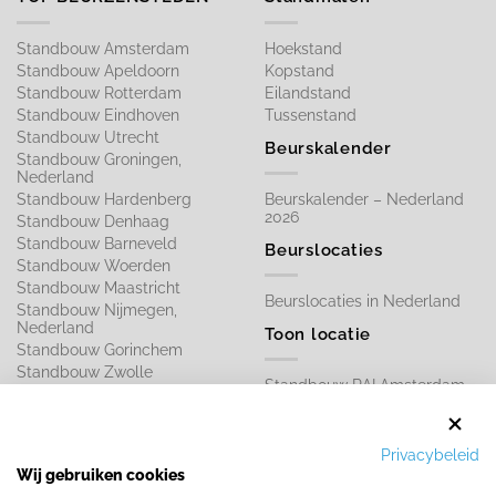
Standbouw Amsterdam
Hoekstand
Standbouw Apeldoorn
Kopstand
Standbouw Rotterdam
Eilandstand
Standbouw Eindhoven
Tussenstand
Standbouw Utrecht
Beurskalender
Standbouw Groningen,
Nederland
Standbouw Hardenberg
Beurskalender – Nederland
2026
Standbouw Denhaag
Standbouw Barneveld
Beurslocaties
Standbouw Woerden
Standbouw Maastricht
Beurslocaties in Nederland
Standbouw Nijmegen,
Nederland
Toon locatie
Standbouw Gorinchem
Standbouw Zwolle
Standbouw RAI Amsterdam
Standbouw Haarlem
Standbouw in Ahoy
Rotterdam
Standbouw in Jaarbeurs,
Privacybeleid
Utrecht
Wij gebruiken cookies