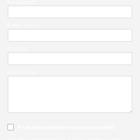
Firma Vereist*
E-Mail* Vereist
Telefoon*
Commentaar
Ik heb kennis genomen van het privacybeleid.
This site is protected by reCAPTCHA and the Google