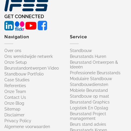
GET CONNECTED
Navigation
Service
Over ons
Standbouw
Ons wereldwijde netwerk
Beursstands Huren
Onze Setup
Beursstand Ontwerpen &
Ideeën
Beursstandontwerpen Video
Professionele Beursstands
Standbouw Portfolio
Modulaire Standbouw
Case Studies
Standbouwdiensten
Referenties
Mobiele Beursstand
Onze Team
Standbouw op maat​
Contact Us
Beursstand Graphics
Onze Blog
Logistiek En Opslag
Sitemap
Beursstand Project
Disclaimer
management
Privacy Policy
Beurs stand advies
Algemene voorwaarden
Beursstands Kopen