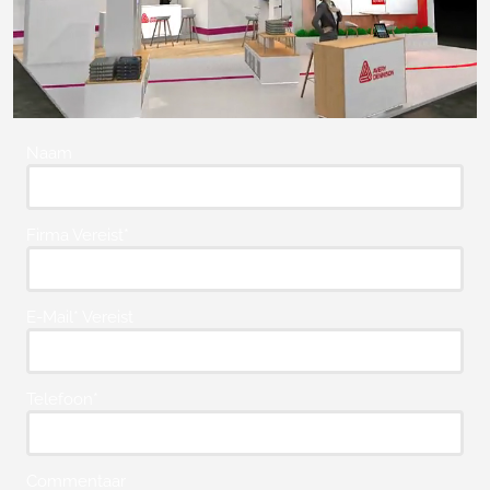
Naam
Firma Vereist*
E-Mail* Vereist
Telefoon*
Commentaar