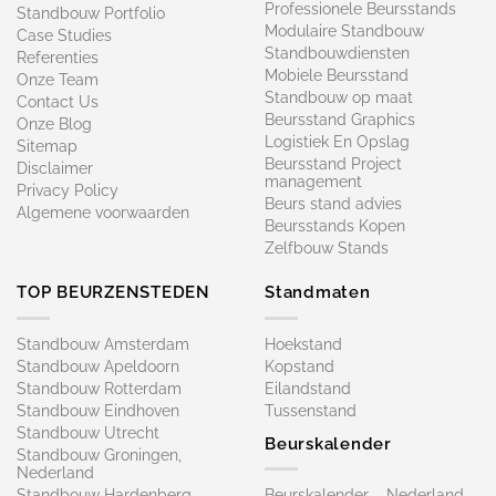
Professionele Beursstands
Standbouw Portfolio
Modulaire Standbouw
Case Studies
Standbouwdiensten
Referenties
Mobiele Beursstand
Onze Team
Standbouw op maat​
Contact Us
Beursstand Graphics
Onze Blog
Logistiek En Opslag
Sitemap
Beursstand Project
Disclaimer
management
Privacy Policy
Beurs stand advies
Algemene voorwaarden
Beursstands Kopen
Zelfbouw Stands
TOP BEURZENSTEDEN
Standmaten
Standbouw Amsterdam
Hoekstand
Standbouw Apeldoorn
Kopstand
Standbouw Rotterdam
Eilandstand
Standbouw Eindhoven
Tussenstand
Standbouw Utrecht
Beurskalender
Standbouw Groningen,
Nederland
Standbouw Hardenberg
Beurskalender – Nederland