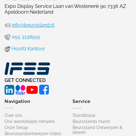
Expo Display Service Laan van Westenenk 90 7336 AZ
Apeldoorn Nederland
info@beursstand.nl
055 3238555
Hoofd Kantoor
GET CONNECTED
Navigation
Service
Over ons
Standbouw
Ons wereldwijde netwerk
Beursstands Huren
Onze Setup
Beursstand Ontwerpen &
Ideeën
Beursstandontwerpen Video