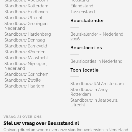
Standbouw Rotterdam
Eilandstand
Standbouw Eindhoven
Tussenstand
Standbouw Utrecht
Beurskalender
Standbouw Groningen,
Nederland
Standbouw Hardenberg
Beurskalender – Nederland
2026
Standbouw Denhaag
Standbouw Barneveld
Beurslocaties
Standbouw Woerden
Standbouw Maastricht
Beurslocaties in Nederland
Standbouw Nijmegen,
Nederland
Toon locatie
Standbouw Gorinchem
Standbouw Zwolle
Standbouw RAI Amsterdam
Standbouw Haarlem
Standbouw in Ahoy
Rotterdam
Standbouw in Jaarbeurs,
Utrecht
VRAAG AI OVER ONS
Stel uw vraag over Beursstand.nl
Ontvang direct antwoord over onze standbouwdiensten in Nederland