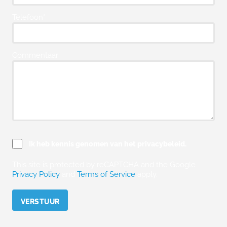
Telefoon*
Commentaar
Ik heb kennis genomen van het privacybeleid.
This site is protected by reCAPTCHA and the Google
Privacy Policy
and
Terms of Service
apply.
Please leave this field empty.