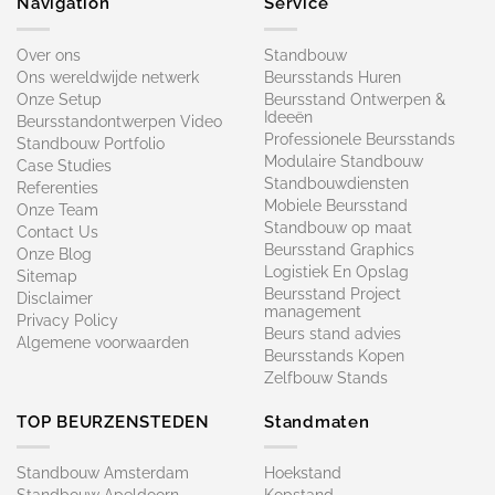
Navigation
Service
Over ons
Standbouw
Ons wereldwijde netwerk
Beursstands Huren
Onze Setup
Beursstand Ontwerpen &
Ideeën
Beursstandontwerpen Video
Professionele Beursstands
Standbouw Portfolio
Modulaire Standbouw
Case Studies
Standbouwdiensten
Referenties
Mobiele Beursstand
Onze Team
Standbouw op maat​
Contact Us
Beursstand Graphics
Onze Blog
Logistiek En Opslag
Sitemap
Beursstand Project
Disclaimer
management
Privacy Policy
Beurs stand advies
Algemene voorwaarden
Beursstands Kopen
Zelfbouw Stands
TOP BEURZENSTEDEN
Standmaten
Standbouw Amsterdam
Hoekstand
Standbouw Apeldoorn
Kopstand