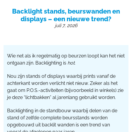
055 - 3238555
Backlight stands, beurswanden en
info@beursstand.nl
displays – een nieuwe trend?
juli 7, 2026
Wie net als ik regelmatig op beurzen loopt kan het niet
ontgaan zijn. Backlighting is
hot
.
Nou zijn stands of displays waarbij prints vanaf de
achterkant worden verlicht niet nieuw. Zeker als het
gaat om P.O.S.-activiteiten (bijvoorbeeld in winkels) zie
je deze “lichtbakken” al jarenlang gebruikt worden.
Backlighting in de standbouw waarbij delen van de
stand of zelfde complete beursstands worden
opgebouwd uit backlit wanden is een trend van
vooral de afgelopen paar jaren.