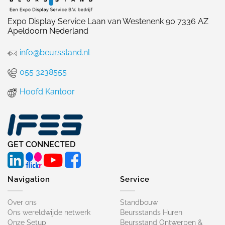
Expo Display Service Laan van Westenenk 90 7336 AZ
Apeldoorn Nederland
info@beursstand.nl
055 3238555
Hoofd Kantoor
GET CONNECTED
Navigation
Service
Over ons
Standbouw
Ons wereldwijde netwerk
Beursstands Huren
Onze Setup
Beursstand Ontwerpen &