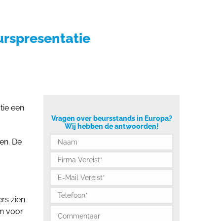
and
Beursagenda
Portfolio
Contact
urspresentatie
tie een
Vragen over beursstands in Europa?
Wij hebben de antwoorden!
en. De
.
rs zien
en voor