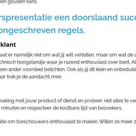
een gouden kans.
eurspresentatie een doorslaand su
ongeschreven regels.
 klant
 gaat er namelijk niet om wat jij wilt vertellen, maar om wat de
echnisch hoogstandje waar je razend enthousiast over bent. A
een ander voordeel belichten. Ook als jij dit klein en onbedui
daar trek je de aandacht mee.
king met jouw product of dienst en probeer niet alles te ver
minuten en respecteer de kostbare tijd van bezoekers.
tie om toeschouwers enthousiast te maken. Willen ze meer z