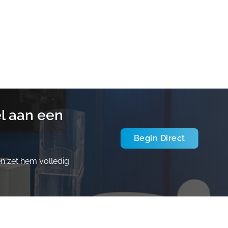
l aan een
Begin Direct
en zet hem volledig