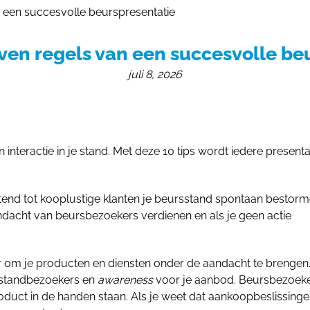
 een succesvolle beurspresentatie
Huur Stand op Grootte
Beursst
nl
en regels van een succesvolle be
juli 8, 2026
interactie in je stand. Met deze 10 tips wordt iedere presenta
htend tot kooplustige klanten je beursstand spontaan bestorm
aandacht van beursbezoekers verdienen en als je geen actie
r om je producten en diensten onder de aandacht te brengen
a standbezoekers en
awareness
voor je aanbod. Beursbezoeke
product in de handen staan. Als je weet dat aankoopbeslissing