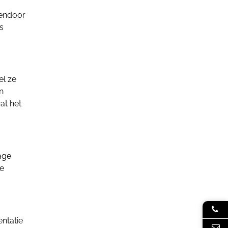
sendoor
s
el ze
n
at het
age
de
ntatie