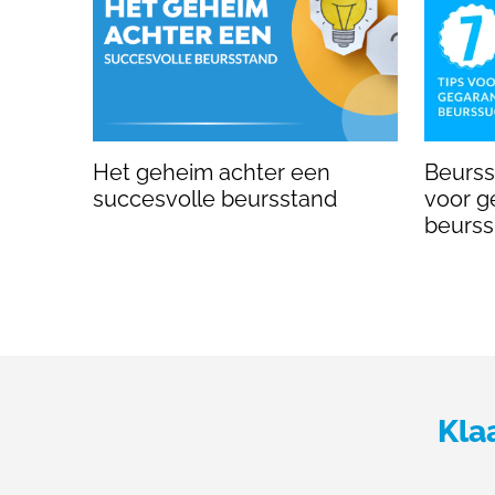
Het geheim achter een
Beursst
succesvolle beursstand
voor g
beurs
Kla