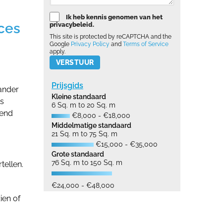
Ik heb kennis genomen van het
cces
privacybeleid.
This site is protected by reCAPTCHA and the
Google
Privacy Policy
and
Terms of Service
apply.
Please leave this field empty.
Prijsgids
 ander
Kleine standaard
ls
6 Sq. m to 20 Sq. m
dend
€8,000 - €18,000
Middelmatige standaard
21 Sq. m to 75 Sq. m
€15,000 - €35,000
Grote standaard
76 Sq. m to 150 Sq. m
tellen.
€24,000 - €48,000
ien of