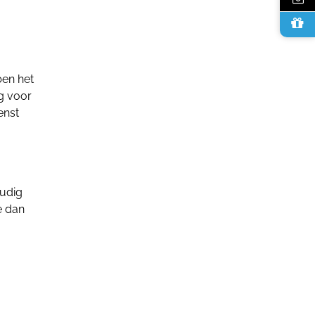
ben het
g voor
enst
oudig
e dan