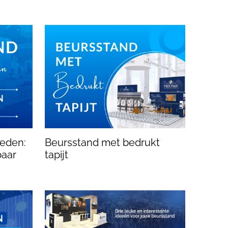
eden:
Beursstand met bedrukt
baar
tapijt