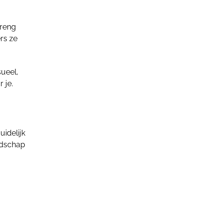
breng
rs ze
sueel,
 je.
uidelijk
oodschap