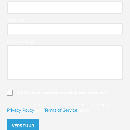
Telefoon*
Commentaar
Ik heb kennis genomen van het privacybeleid.
This site is protected by reCAPTCHA and the Google
Privacy Policy
and
Terms of Service
apply.
Please leave this field empty.