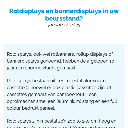
055 - 3238555
Roldisplays en bannerdisplays in uw
info@beursstand.nl
beursstand?
januari 12, 2025
Roldisplays, ook wel rolbanners, rollup displays of
bannerdisplays genoemd, hebben de afgelopen 10
jaar een enorme vlucht gemaakt.
Roldisplays bestaan uit een meestal aluminium
cassette (alhoewel er ook plastic cassettes zijn, of
cassettes gemaakt van bamboehout), een
oprolmachanisme, een (aluminium) stang en een full
colour bedrukt paneel.
Roldisplays zijn meestal zo’n 200 to 250 cm hoog en
doorgaans 85 of 100cm breed. Sommige typen zijn