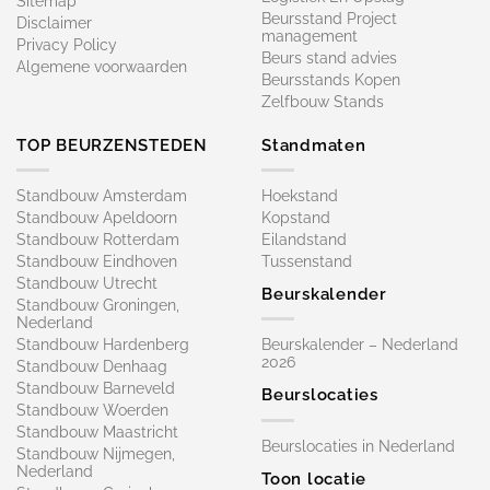
Sitemap
Beursstand Project
Disclaimer
management
Privacy Policy
Beurs stand advies
Algemene voorwaarden
Beursstands Kopen
Zelfbouw Stands
TOP BEURZENSTEDEN
Standmaten
Standbouw Amsterdam
Hoekstand
Standbouw Apeldoorn
Kopstand
Standbouw Rotterdam
Eilandstand
Standbouw Eindhoven
Tussenstand
Standbouw Utrecht
Beurskalender
Standbouw Groningen,
Nederland
Standbouw Hardenberg
Beurskalender – Nederland
2026
Standbouw Denhaag
Standbouw Barneveld
Beurslocaties
Standbouw Woerden
Standbouw Maastricht
Beurslocaties in Nederland
Standbouw Nijmegen,
Nederland
Toon locatie