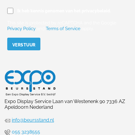
Ik heb kennis genomen van het privacybeleid.
This site is protected by reCAPTCHA and the Google
Privacy Policy
and
Terms of Service
apply.
Please leave this field empty.
Expo Display Service Laan van Westenenk 90 7336 AZ
Apeldoorn Nederland
info@beursstand.nl
055 3238555