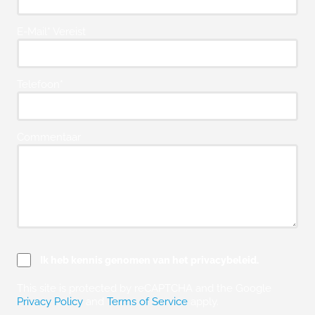
E-Mail* Vereist
Telefoon*
Commentaar
Ik heb kennis genomen van het privacybeleid.
This site is protected by reCAPTCHA and the Google
Privacy Policy
and
Terms of Service
apply.
Please leave this field empty.