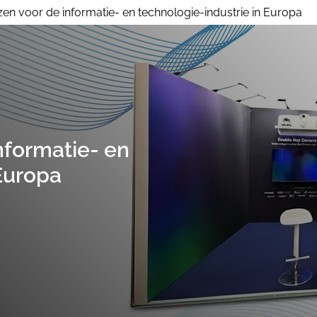
en voor de informatie- en technologie-industrie in Europa
Huur Stand op Grootte
Beursst
nl
nformatie- en
 Europa