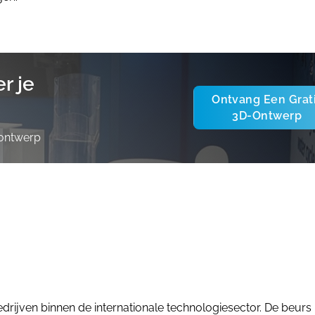
r je
Ontvang Een Grat
3D-Ontwerp
-ontwerp
ijven binnen de internationale technologiesector. De beurs 