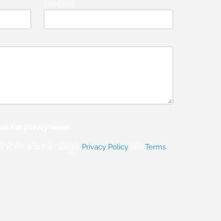
Telefoon*
an het privacybeleid.
eCAPTCHA and the Google
Privacy Policy
and
Terms