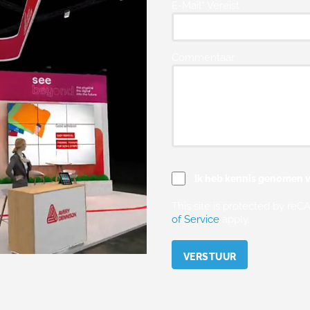
E-Mail* Vereist
Commentaar
Ik heb kennis genomen v
This site is protected by r
of Service
apply.
Please leave this field empty.