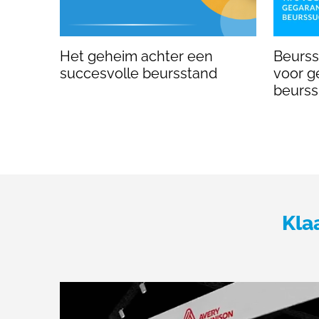
Het geheim achter een
Beursst
succesvolle beursstand
voor g
beurs
Kla