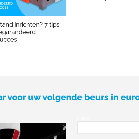
and inrichten? 7 tips
egarandeerd
succes
ar voor uw volgende beurs in eur
Naam