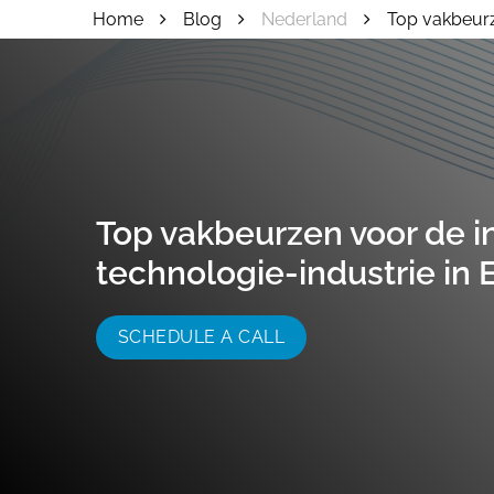
Home
Blog
Nederland
Top vakbeurz
055 - 3238555
info@beursstand.
Top vakbeurzen voor de i
technologie-industrie in
SCHEDULE A CALL