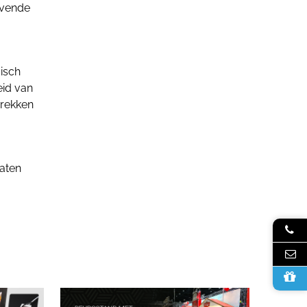
jvende
isch
eid van
prekken
aten