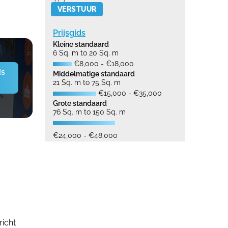
Please leave this field empty.
Prijsgids
Kleine standaard
6 Sq. m to 20 Sq. m
€8,000 - €18,000
is
Middelmatige standaard
21 Sq. m to 75 Sq. m
€15,000 - €35,000
Grote standaard
76 Sq. m to 150 Sq. m
€24,000 - €48,000
richt