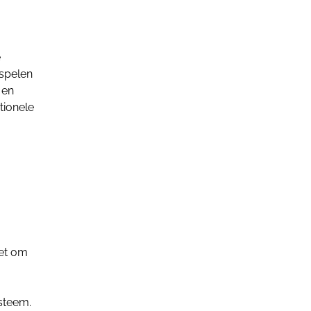
e
 spelen
 en
tionele
zet om
ysteem.