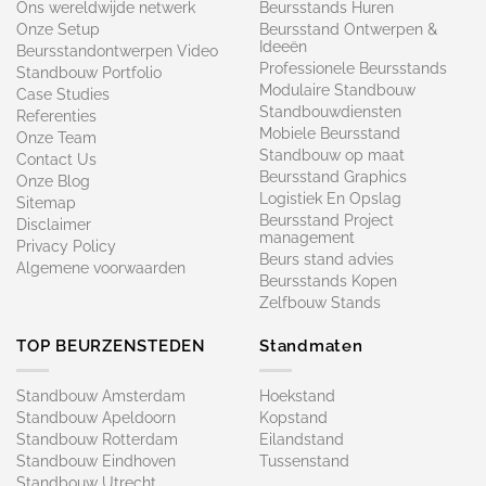
Ons wereldwijde netwerk
Beursstands Huren
Onze Setup
Beursstand Ontwerpen &
Ideeën
Beursstandontwerpen Video
Professionele Beursstands
Standbouw Portfolio
Modulaire Standbouw
Case Studies
Standbouwdiensten
Referenties
Mobiele Beursstand
Onze Team
Standbouw op maat​
Contact Us
Beursstand Graphics
Onze Blog
Logistiek En Opslag
Sitemap
Beursstand Project
Disclaimer
management
Privacy Policy
Beurs stand advies
Algemene voorwaarden
Beursstands Kopen
Zelfbouw Stands
TOP BEURZENSTEDEN
Standmaten
Standbouw Amsterdam
Hoekstand
Standbouw Apeldoorn
Kopstand
Standbouw Rotterdam
Eilandstand
Standbouw Eindhoven
Tussenstand
Standbouw Utrecht