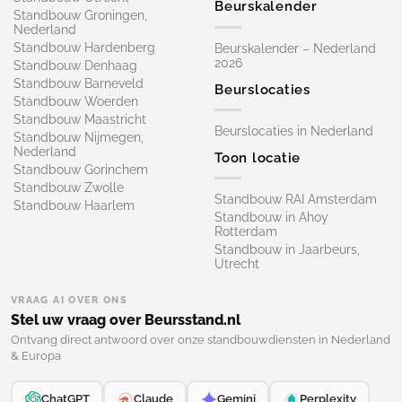
Beurskalender
Standbouw Groningen,
Nederland
Standbouw Hardenberg
Beurskalender – Nederland
2026
Standbouw Denhaag
Standbouw Barneveld
Beurslocaties
Standbouw Woerden
Standbouw Maastricht
Beurslocaties in Nederland
Standbouw Nijmegen,
Nederland
Toon locatie
Standbouw Gorinchem
Standbouw Zwolle
Standbouw RAI Amsterdam
Standbouw Haarlem
Standbouw in Ahoy
Rotterdam
Standbouw in Jaarbeurs,
Utrecht
VRAAG AI OVER ONS
Stel uw vraag over Beursstand.nl
Ontvang direct antwoord over onze standbouwdiensten in Nederland
& Europa
ChatGPT
Claude
Gemini
Perplexity