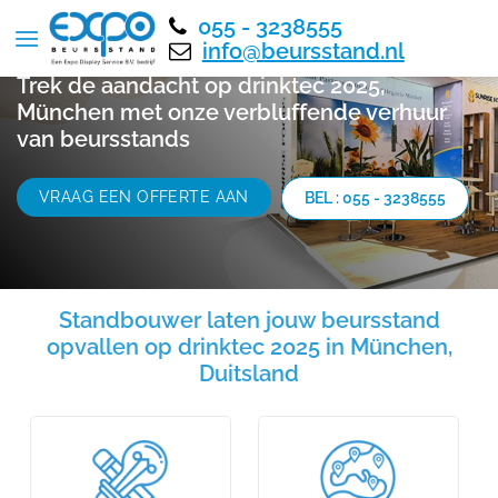
055 - 3238555
info@beursstand.nl
Trek de aandacht op drinktec 2025,
München met onze verbluffende verhuur
van beursstands
VRAAG EEN OFFERTE AAN
BEL : 055 - 3238555
Standbouwer laten jouw beursstand
opvallen op drinktec 2025 in München,
Duitsland