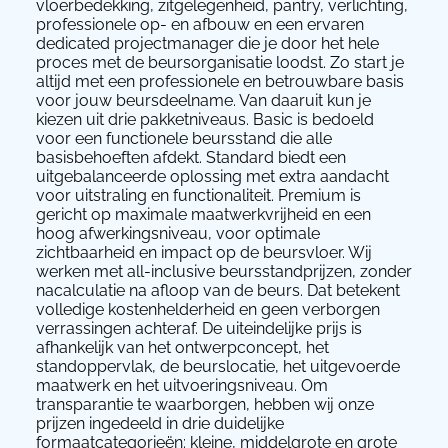
vloerbedekking, zitgelegenheid, pantry, verlichting,
professionele op- en afbouw en een ervaren
dedicated projectmanager die je door het hele
proces met de beursorganisatie loodst. Zo start je
altijd met een professionele en betrouwbare basis
voor jouw beursdeelname. Van daaruit kun je
kiezen uit drie pakketniveaus. Basic is bedoeld
voor een functionele beursstand die alle
basisbehoeften afdekt. Standard biedt een
uitgebalanceerde oplossing met extra aandacht
voor uitstraling en functionaliteit. Premium is
gericht op maximale maatwerkvrijheid en een
hoog afwerkingsniveau, voor optimale
zichtbaarheid en impact op de beursvloer. Wij
werken met all-inclusive beursstandprijzen, zonder
nacalculatie na afloop van de beurs. Dat betekent
volledige kostenhelderheid en geen verborgen
verrassingen achteraf. De uiteindelijke prijs is
afhankelijk van het ontwerpconcept, het
standoppervlak, de beurslocatie, het uitgevoerde
maatwerk en het uitvoeringsniveau. Om
transparantie te waarborgen, hebben wij onze
prijzen ingedeeld in drie duidelijke
formaatcategorieën: kleine, middelgrote en grote