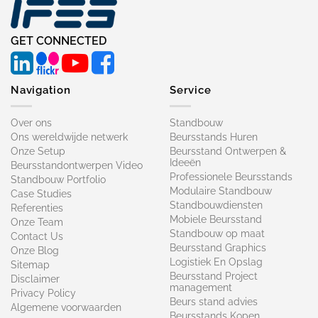
GET CONNECTED
Navigation
Service
Over ons
Standbouw
Ons wereldwijde netwerk
Beursstands Huren
Onze Setup
Beursstand Ontwerpen &
Ideeën
Beursstandontwerpen Video
Professionele Beursstands
Standbouw Portfolio
Modulaire Standbouw
Case Studies
Standbouwdiensten
Referenties
Mobiele Beursstand
Onze Team
Standbouw op maat​
Contact Us
Beursstand Graphics
Onze Blog
Logistiek En Opslag
Sitemap
Beursstand Project
Disclaimer
management
Privacy Policy
Beurs stand advies
Algemene voorwaarden
Beursstands Kopen