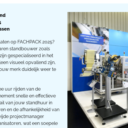
and
5
essen
te laten op FACHPACK 2025?
aren standbouwer zoals
jn gespecialiseerd in het
en visueel opvallend zijn,
uw merk duidelijk weer te
ee uur rijden van de
ement snelle en effectieve
ail van jouw standhuur in
en en de afhankelijkheid van
ewijde projectmanager
isatoren, wat een soepele