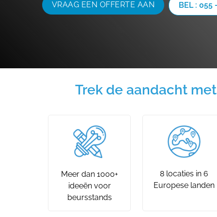
VRAAG EEN OFFERTE AAN
BEL : 055 
Trek de aandacht met
8 locaties in 6
Meer dan 1000+
Europese landen
ideeën voor
beursstands