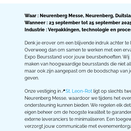
Waar : Neurenberg Messe, Neurenberg, Duitsl
Wanneer : 23 september tot 25 september 202
Industrie : Verpakkingen, technologie en proc
Denk je erover om een ​​blijvende indruk achter 
Overweeg dan om samen te werken met een erv
Expo Beursstand voor jouw beursbehoeften. Wij zi
maken van hoogwaardige beursstands die niet alle
maar ook zijn aangepast om de boodschap van jo
geven.
Onze vestiging in📍
St. Leon-Rot
ligt op slechts tw
Neurenberg Messe, waardoor we tijdens het even
ondersteuning kunnen bieden. We regelen elk det
eigen beheer om de hoogste kwaliteit te garander
externe leveranciers te minimaliseren. Een toeg
verzorgt jouw communicatie met evenementorgan