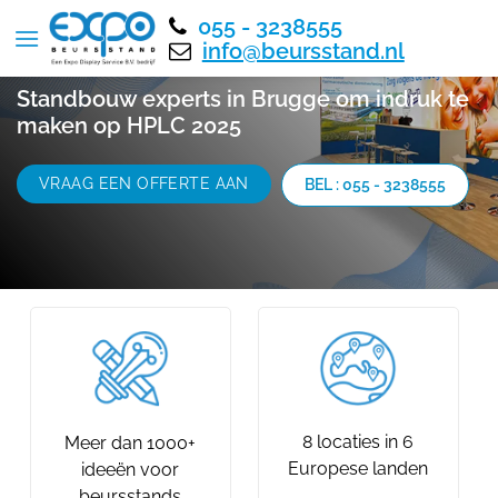
055 - 3238555
info@beursstand.nl
Standbouw experts in Brugge om indruk te
maken op HPLC 2025
VRAAG EEN OFFERTE AAN
BEL : 055 - 3238555
8 locaties in 6
Meer dan 1000+
Europese landen
ideeën voor
beursstands