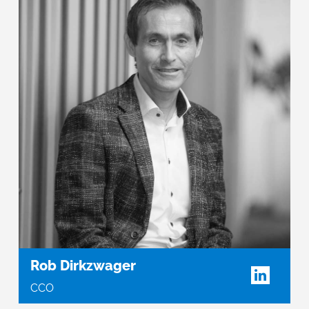
Rob Dirkzwager
CCO