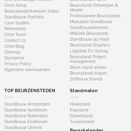
Onze Setup
Beursstand Ontwerpen &
Ideeën
Beursstandontwerpen Video
Professionele Beursstands
Standbouw Portfolio
Modulaire Standbouw
Case Studies
Standbouwdiensten
Referenties
Mobiele Beursstand
Onze Team
Standbouw op maat​
Contact Us
Beursstand Graphics
Onze Blog
Logistiek En Opslag
Sitemap
Beursstand Project
Disclaimer
management
Privacy Policy
Beurs stand advies
Algemene voorwaarden
Beursstands Kopen
Zelfbouw Stands
TOP BEURZENSTEDEN
Standmaten
Standbouw Amsterdam
Hoekstand
Standbouw Apeldoorn
Kopstand
Standbouw Rotterdam
Eilandstand
Standbouw Eindhoven
Tussenstand
Standbouw Utrecht
Beurskalender