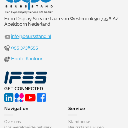
Expo Display Service Laan van Westenenk 90 7336 AZ
Apeldoorn Nederland
info@beursstand.nl
055 3238555
Hoofd Kantoor
GET CONNECTED
Navigation
Service
Over ons
Standbouw
Ons wereldwijde netwerk
Beursstands Huren