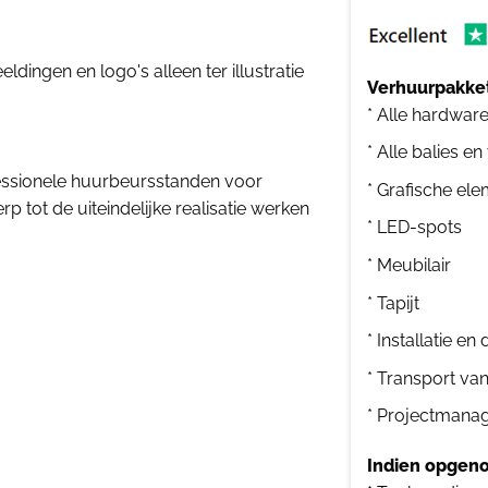
dingen en logo's alleen ter illustratie
Verhuurpakket
* Alle hardwar
* Alle balies en
essionele huurbeursstanden voor
* Grafische el
 tot de uiteindelijke realisatie werken
* LED-spots
* Meubilair
* Tapijt
* Installatie e
* Transport va
* Projectmana
Indien opgeno