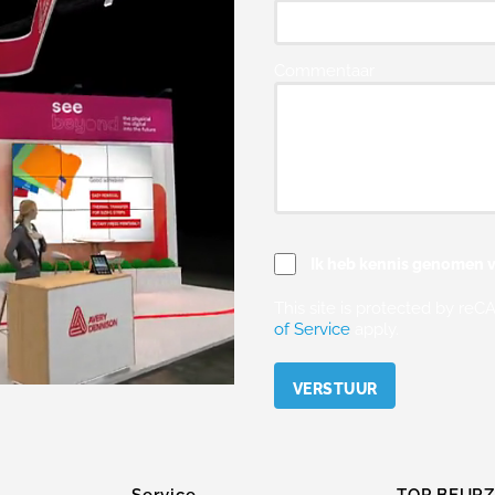
Commentaar
Ik heb kennis genomen v
This site is protected by r
of Service
apply.
Please leave this field empty.
Service
TOP BEUR