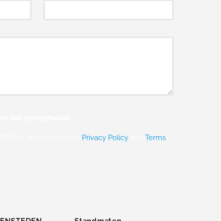
an het privacybeleid.
eCAPTCHA and the Google
Privacy Policy
and
Terms
ZENSTEDEN
Standmaten