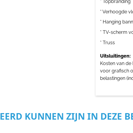
* Topbranding
* Verhoogde vl
* Hanging bann
* TV-scherm v
* Truss
Uitsluitingen:
Kosten van de b
voor grafisch 
belastingen (in
SEERD KUNNEN ZIJN IN DEZE 