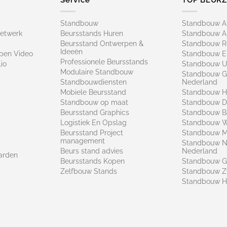
Standbouw
Standbouw 
netwerk
Beursstands Huren
Standbouw A
Beursstand Ontwerpen &
Standbouw R
Ideeën
pen Video
Standbouw E
Professionele Beursstands
io
Standbouw U
Modulaire Standbouw
Standbouw G
Standbouwdiensten
Nederland
Mobiele Beursstand
Standbouw H
Standbouw op maat​
Standbouw 
Beursstand Graphics
Standbouw B
Logistiek En Opslag
Standbouw 
Beursstand Project
Standbouw Ma
management
Standbouw N
Beurs stand advies
Nederland
arden
Beursstands Kopen
Standbouw G
Zelfbouw Stands
Standbouw Z
Standbouw H