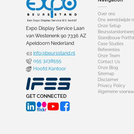
Over ons
Ons wereldwijde 
Onze Setup
Expo Display Service Laan
Beursstandontwer
van Westenenk 90 7336 AZ
Standbouw Portfol
Apeldoorn Nederland
Case Studies
Referenties
info@beursstand.nl
Onze Team
055 3238555
Contact Us
Onze Blog
Hoofd Kantoor
Sitemap
Disclaimer
Privacy Policy
Algemene voorwa
GET CONNECTED