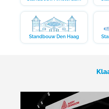
Standbouw Den Haag
St
Kla