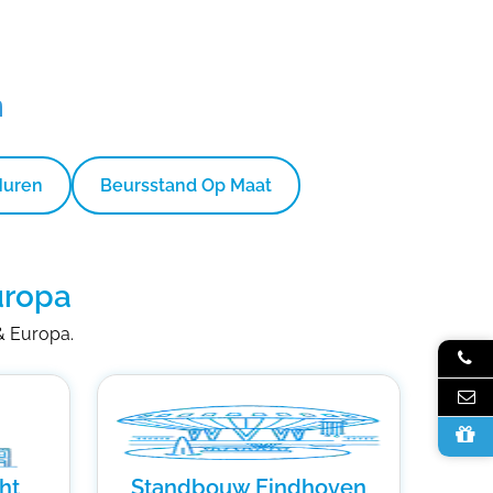
n
Huren
Beursstand Op Maat
uropa
 & Europa.
ht
Standbouw Eindhoven