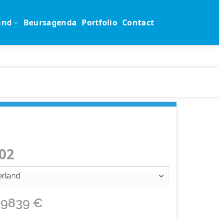
and
Beursagenda
Portfolio
Contact
02
39839
€