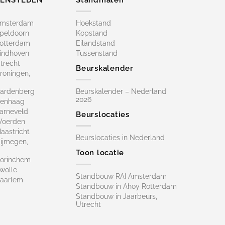
Amsterdam
Hoekstand
peldoorn
Kopstand
otterdam
Eilandstand
indhoven
Tussenstand
trecht
Beurskalender
roningen,
ardenberg
Beurskalender – Nederland
2026
Denhaag
arneveld
Beurslocaties
Woerden
astricht
Beurslocaties in Nederland
ijmegen,
Toon locatie
orinchem
wolle
Standbouw RAI Amsterdam
aarlem
Standbouw in Ahoy Rotterdam
Standbouw in Jaarbeurs,
Utrecht