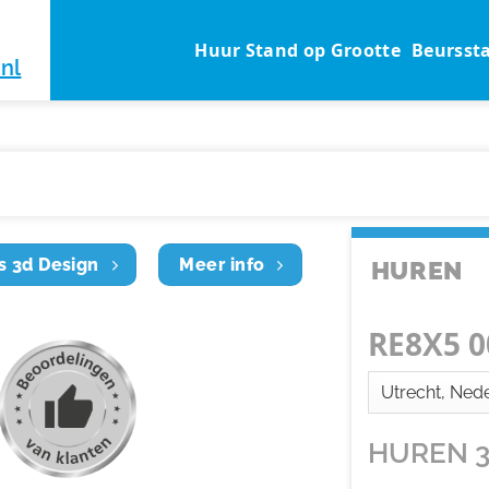
Huur Stand op Grootte
Beursst
nl
s 3d Design
Meer info
HUREN
RE8X5 0
HUREN