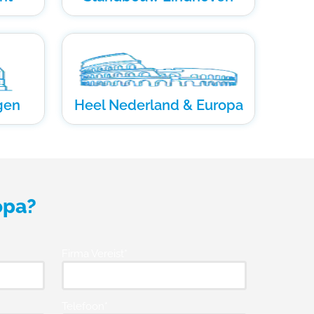
gen
Heel Nederland & Europa
opa?
Firma Vereist*
Telefoon*