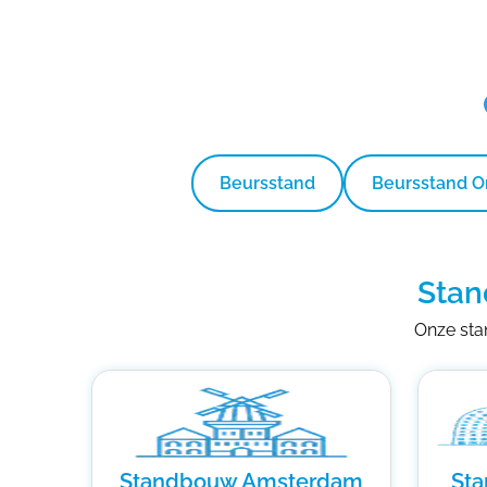
Beursstand
Beursstand 
Stan
Onze stan
Standbouw Amsterdam
St