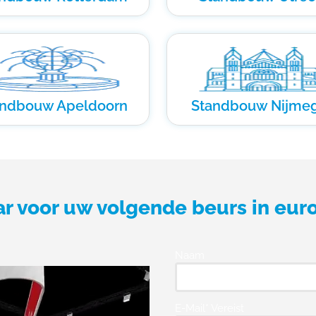
andbouw Apeldoorn
Standbouw Nijme
ar voor uw volgende beurs in eur
Naam
E-Mail* Vereist