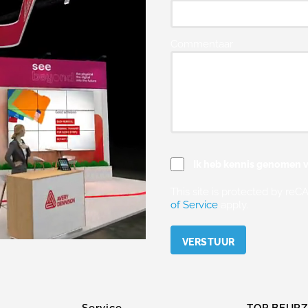
Commentaar
Ik heb kennis genomen v
This site is protected by r
of Service
apply.
Please leave this field empty.
Service
TOP BEUR