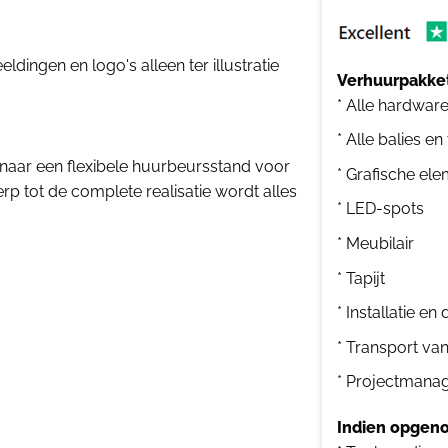
dingen en logo's alleen ter illustratie
Verhuurpakket
* Alle hardwar
* Alle balies en
 naar een flexibele huurbeursstand voor
* Grafische el
p tot de complete realisatie wordt alles
* LED-spots
* Meubilair
* Tapijt
* Installatie e
* Transport va
* Projectmana
Indien opgeno