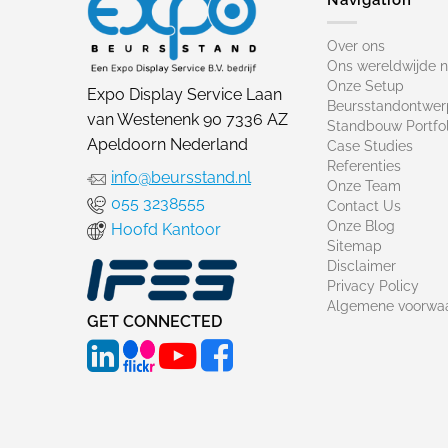
Over ons
Ons wereldwijde 
Onze Setup
Expo Display Service Laan
Beursstandontwer
van Westenenk 90 7336 AZ
Standbouw Portfol
Apeldoorn Nederland
Case Studies
Referenties
info@beursstand.nl
Onze Team
055 3238555
Contact Us
Onze Blog
Hoofd Kantoor
Sitemap
Disclaimer
Privacy Policy
Algemene voorwa
GET CONNECTED