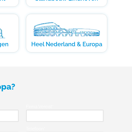
gen
Heel Nederland & Europa
opa?
Firma Vereist*
Telefoon*