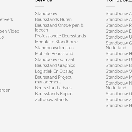
Standbouw
Standbouw 
netwerk
Beursstands Huren
Standbouw A
Beursstand Ontwerpen &
Standbouw R
Ideeën
pen Video
Standbouw E
Professionele Beursstands
io
Standbouw U
Modulaire Standbouw
Standbouw G
Standbouwdiensten
Nederland
Mobiele Beursstand
Standbouw H
Standbouw op maat​
Standbouw 
Beursstand Graphics
Standbouw B
Logistiek En Opslag
Standbouw 
Beursstand Project
Standbouw Ma
management
Standbouw N
Beurs stand advies
Nederland
arden
Beursstands Kopen
Standbouw G
Zelfbouw Stands
Standbouw Z
Standbouw H