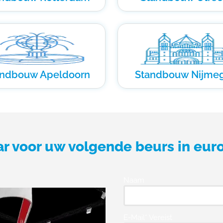
andbouw Apeldoorn
Standbouw Nijme
ar voor uw volgende beurs in eur
Naam
E-Mail* Vereist