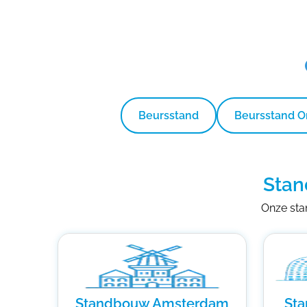
Beursstand
Beursstand 
Stan
Onze stan
Standbouw Amsterdam
St