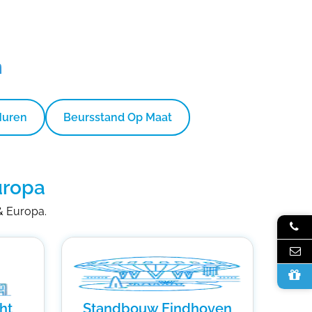
n
Huren
Beursstand Op Maat
uropa
 & Europa.
ht
Standbouw Eindhoven