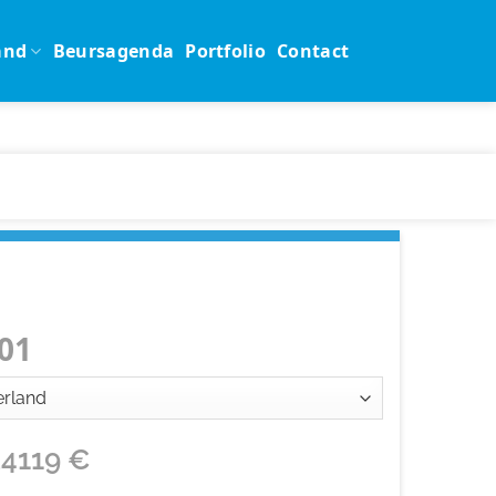
and
Beursagenda
Portfolio
Contact
01
24119
€