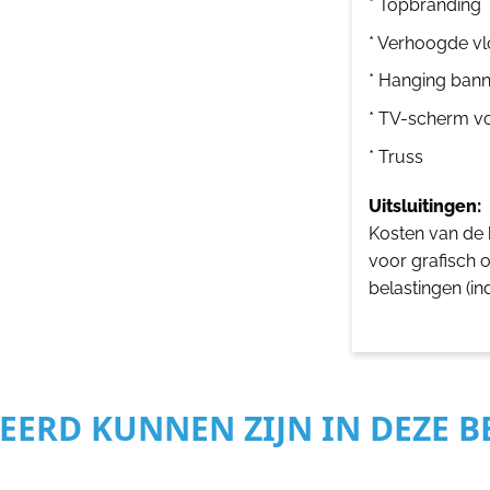
* Topbranding
* Verhoogde vl
* Hanging bann
* TV-scherm v
* Truss
Uitsluitingen:
Kosten van de b
voor grafisch 
belastingen (in
SEERD KUNNEN ZIJN IN DEZE 