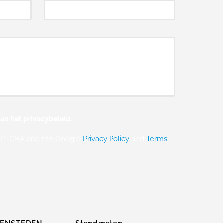
an het privacybeleid.
eCAPTCHA and the Google
Privacy Policy
and
Terms
ZENSTEDEN
Standmaten