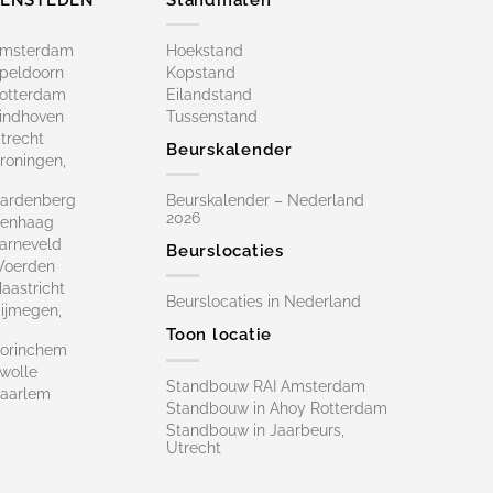
Amsterdam
Hoekstand
peldoorn
Kopstand
otterdam
Eilandstand
indhoven
Tussenstand
trecht
Beurskalender
roningen,
ardenberg
Beurskalender – Nederland
2026
Denhaag
arneveld
Beurslocaties
Woerden
astricht
Beurslocaties in Nederland
ijmegen,
Toon locatie
orinchem
wolle
Standbouw RAI Amsterdam
aarlem
Standbouw in Ahoy Rotterdam
Standbouw in Jaarbeurs,
Utrecht