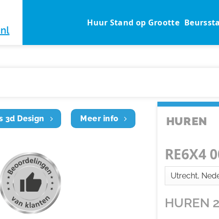
Huur Stand op Grootte
Beursst
nl
s 3d Design
Meer info
HUREN
RE6X4 0
HUREN