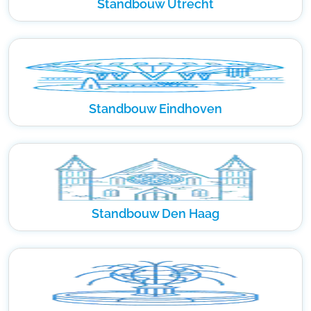
Standbouw Utrecht
Standbouw Eindhoven
Standbouw Den Haag