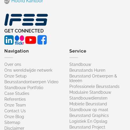
Hoofd Kantoor
GET CONNECTED
Navigation
Service
Over ons
Standbouw
Ons wereldwijde netwerk
Beursstands Huren
Onze Setup
Beursstand Ontwerpen &
Ideeën
Beursstandontwerpen Video
Professionele Beursstands
Standbouw Portfolio
Modulaire Standbouw
Case Studies
Standbouwdiensten
Referenties
Mobiele Beursstand
Onze Team
Standbouw op maat​
Contact Us
Beursstand Graphics
Onze Blog
Logistiek En Opslag
Sitemap
Beursstand Project
Disclaimer