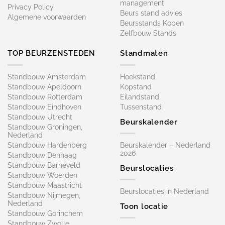
management
Privacy Policy
Beurs stand advies
Algemene voorwaarden
Beursstands Kopen
Zelfbouw Stands
TOP BEURZENSTEDEN
Standmaten
Standbouw Amsterdam
Hoekstand
Standbouw Apeldoorn
Kopstand
Standbouw Rotterdam
Eilandstand
Standbouw Eindhoven
Tussenstand
Standbouw Utrecht
Beurskalender
Standbouw Groningen,
Nederland
Standbouw Hardenberg
Beurskalender – Nederland
2026
Standbouw Denhaag
Standbouw Barneveld
Beurslocaties
Standbouw Woerden
Standbouw Maastricht
Beurslocaties in Nederland
Standbouw Nijmegen,
Nederland
Toon locatie
Standbouw Gorinchem
Standbouw Zwolle