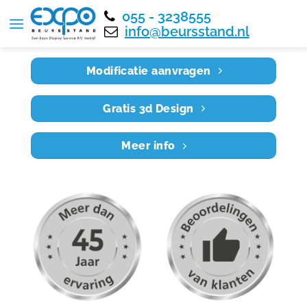
055 - 3238555
Home
RE8X4 032
info@beursstand.nl
Modificatie aanvragen
Gratis 3d Design
Meer info