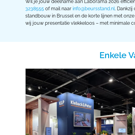
Wil je jouw deelname aan Laborama 2026 efficië
3238555
of mail naar
info@beursstand.nl
. Dankzij
standbouw in Brussel en de korte lijnen met onze
wij jouw presentatie vlekkeloos – met minimale c
Enkele V