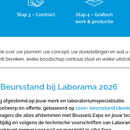
Stap 3 – Contract
Stap 4 – Grafisch
werk & productie
 over uw plannen: uw concept, uw doelstellingen en wat u m
ilt bereiken, welke boodschap centraal staat en welke uitstra
Beursstand bij Laborama 2026
ig afgestemd op jouw merk en laboratoriumspecialisatie.
ontwerp én offerte, gebaseerd op
1000+ beursstand ideeë
agers die alles afstemmen met Brussels Expo en jouw te
 tijdig en volgens de technische voorschriften van Labora
kpunt zorgen voor rust en overzicht in elke fase.