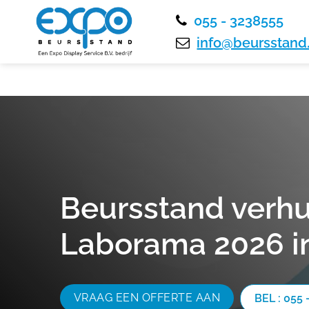
055 - 3238555
info@beursstand.
Beursstand verhu
Laborama 2026 in
VRAAG EEN OFFERTE AAN
BEL : 055 