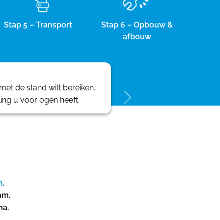
Stap 5 – Transport
Stap 6 – Opbouw &
afbouw
et de stand wilt bereiken.
ling u voor ogen heeft.
n
.
am.
ma.