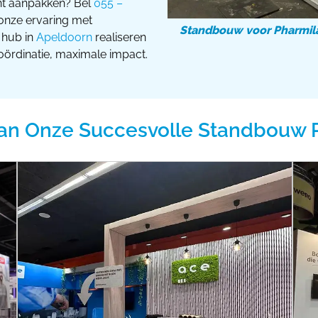
nt aanpakken? Bel
055 –
 onze ervaring met
Standbouw voor Pharmila
 hub in
Apeldoorn
realiseren
oördinatie, maximale impact.
an Onze Succesvolle Standbouw 