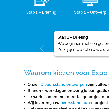
Stap 1 – Briefing
Stap 2 – Ontwerp
Stap 1 – Briefing
We beginnen met een gesprek
Zo krijgen we scherp wie u w
Waarom kiezen voor Expo 
Onze
3D beursstand ontwerpen
zijn volled
Binnen 5 werkdagen ontvang je een gratis 
Je werkt samen met meertalige projectman
Wij leveren jouw
beursstand huren
project
Heldere communicatie en één vast aanspree