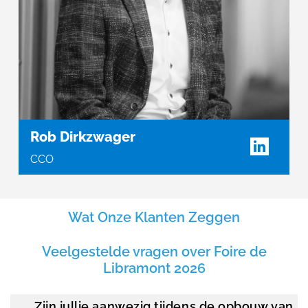
Rob Dirkzwager
CCO
Wat Onze Klanten Zeggen
Veelgestelde vragen over Foire de
Libramont 2026
Zijn jullie aanwezig tijdens de opbouw van