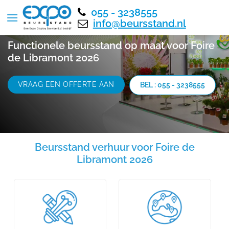
055 - 3238555
info@beursstand.nl
Functionele beursstand op maat voor Foire
de Libramont 2026
VRAAG EEN OFFERTE AAN
BEL : 055 - 3238555
Beursstand verhuur voor Foire de
Libramont 2026