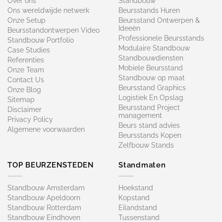
Over ons
Standbouw
Ons wereldwijde netwerk
Beursstands Huren
Onze Setup
Beursstand Ontwerpen &
Ideeën
Beursstandontwerpen Video
Professionele Beursstands
Standbouw Portfolio
Modulaire Standbouw
Case Studies
Standbouwdiensten
Referenties
Mobiele Beursstand
Onze Team
Standbouw op maat​
Contact Us
Beursstand Graphics
Onze Blog
Logistiek En Opslag
Sitemap
Beursstand Project
Disclaimer
management
Privacy Policy
Beurs stand advies
Algemene voorwaarden
Beursstands Kopen
Zelfbouw Stands
TOP BEURZENSTEDEN
Standmaten
Standbouw Amsterdam
Hoekstand
Standbouw Apeldoorn
Kopstand
Standbouw Rotterdam
Eilandstand
Standbouw Eindhoven
Tussenstand