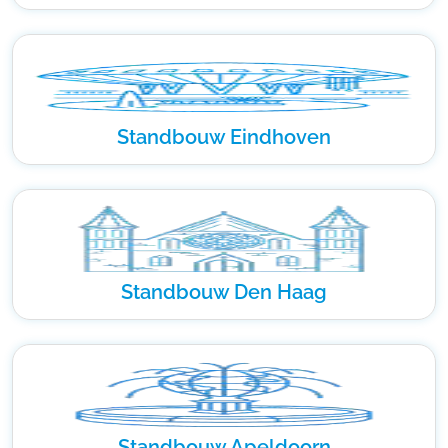
Standbouw Eindhoven
Standbouw Den Haag
Standbouw Apeldoorn