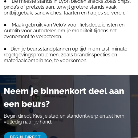
● De meeste stands in Lyon bieden snacks zoals chips,
pinda’s of pretzels aan, terwijl grotere stands vaak
ontbijtgebak, sandwiches, taarten en hapjes serveren.
● Maak gebruik van Velo’v voor fietsdeeldiensten en
Autolib voor autodelen om je mobiliteit tijdens het
evenement te verbeteren.
● Dien je beursstandplannen op tijd in om last-minute
regelgevingsproblemen, zoals brandinspecties en
materiaalcompliance, te voorkomen.
Neem je binnenkort deel aan
een beurs?
Begin direct. Kies je stad en standontwerp en zet hem
volledig naar je hand.
BEGIN DIRECT