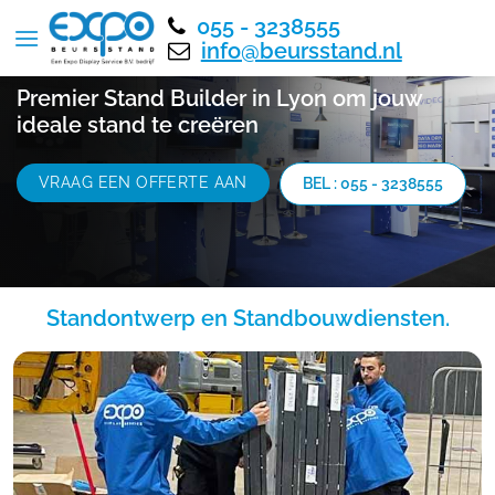
055 - 3238555
info@beursstand.nl
Premier Stand Builder in Lyon om jouw
ideale stand te creëren
VRAAG EEN OFFERTE AAN
BEL : 055 - 3238555
Standontwerp en Standbouwdiensten.