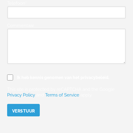
Telefoon*
Commentaar
Ik heb kennis genomen van het privacybeleid.
This site is protected by reCAPTCHA and the Google
Privacy Policy
and
Terms of Service
apply.
Please leave this field empty.