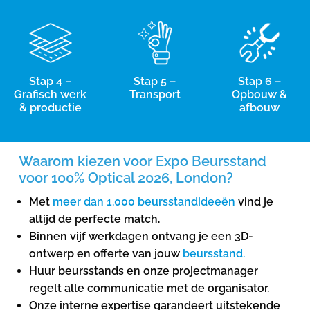
Stap 4 –
Stap 5 –
Stap 6 –
Grafisch werk
Transport
Opbouw &
& productie
afbouw
Waarom kiezen voor Expo Beursstand
voor 100% Optical 2026, London?
Met
meer dan 1.000 beursstandideeën
vind je
altijd de perfecte match.
Binnen vijf werkdagen ontvang je een 3D-
ontwerp en offerte van jouw
beursstand.
Huur beursstands en onze projectmanager
regelt alle communicatie met de organisator.
Onze interne expertise garandeert uitstekende