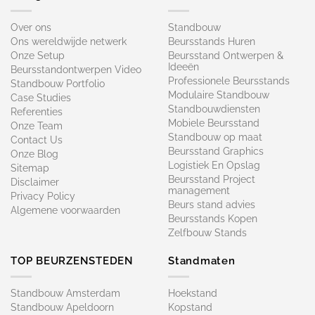
Over ons
Standbouw
Ons wereldwijde netwerk
Beursstands Huren
Onze Setup
Beursstand Ontwerpen &
Ideeën
Beursstandontwerpen Video
Professionele Beursstands
Standbouw Portfolio
Modulaire Standbouw
Case Studies
Standbouwdiensten
Referenties
Mobiele Beursstand
Onze Team
Standbouw op maat​
Contact Us
Beursstand Graphics
Onze Blog
Logistiek En Opslag
Sitemap
Beursstand Project
Disclaimer
management
Privacy Policy
Beurs stand advies
Algemene voorwaarden
Beursstands Kopen
Zelfbouw Stands
TOP BEURZENSTEDEN
Standmaten
Standbouw Amsterdam
Hoekstand
Standbouw Apeldoorn
Kopstand