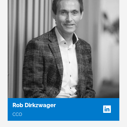
Rob Dirkzwager
CCO