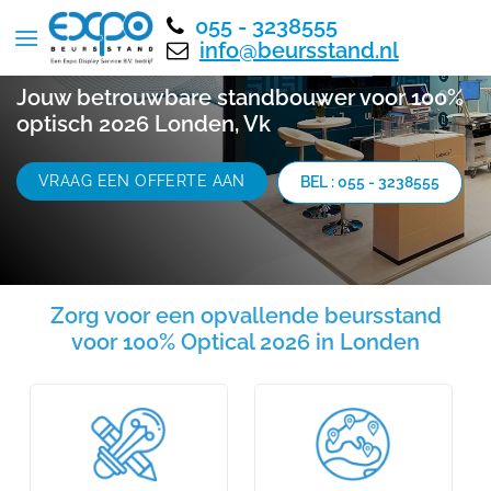
055 - 3238555
info@beursstand.nl
Jouw betrouwbare standbouwer voor 100%
optisch 2026 Londen, Vk
VRAAG EEN OFFERTE AAN
BEL : 055 - 3238555
Zorg voor een opvallende beursstand
voor 100% Optical 2026 in Londen