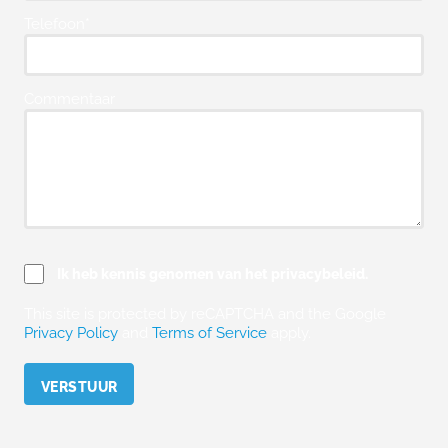
Telefoon*
Commentaar
Ik heb kennis genomen van het privacybeleid.
This site is protected by reCAPTCHA and the Google
Privacy Policy
and
Terms of Service
apply.
Please leave this field empty.