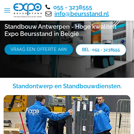
055 - 3238555
info@beursstand.nl
Standbouw Antwerpen - Hoge kwaliteit
Expo Beursstand in België
VRAAG EEN OFFERTE AAN
BEL : 055 - 3238555
Standontwerp en Standbouwdiensten.