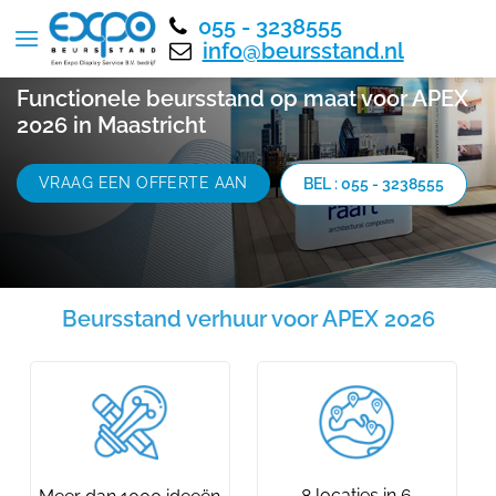
055 - 3238555
info@beursstand.nl
Functionele beursstand op maat voor APEX
2026 in Maastricht
VRAAG EEN OFFERTE AAN
BEL : 055 - 3238555
Beursstand verhuur voor APEX 2026
8 locaties in 6